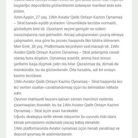
başlanğıc depozitimlə gözləntilərimi üstələyən mənfəət əldə edə
bildim.
Adım Aygün, 27 yaş. 1Win Aviator Qalib Onlayn Kazino Oynamaq
– Strat barədə eşidib yoxladım. Ümumilikdə təcrübə normaldı,
gözlədiyim kimi idi. Oyunların seçimi genişdir və sistem
nasazlıqlarına rast gəlmədim. Ancaq uduşlarımdan çıxarış etməyə
çalışmadım, ona görə bu proses haqqında fikir bildirə bilmərəm.
Mən Emil, 38 yaş. Platformada keçirdiyim vaxt maraqlı idi. 1Win
Aviator Qalib Onlayn Kazino Oynamaq – Strat axtarışıma cavab
olaraq bura düşdüm. Oynamaq asandır, amma bəzi bonus
şərtlərini başa düşmək çətin ola bilər. Qazanmaq da, itirmək də
mümkündür, bu da gözləniləndir. Orta hesabla, adi bir onlayn
kazino təcrübəsi.
1Win Aviator Qalib Onlayn Kazino Oynamaq – Strat haqqında tez-
tez verilən sualları cavablandırmaq üçün bu təlimatdan istifadə
edin.
Oyunun mahiyyəti təyyarə qalxan zaman mərcinizi vaxtında
çıxarmaqdan ibarətdir, bu da 1Win Aviator Qalib Onlayn Kazino
Oynamaq – Strat üçün əsas hərəkətdir.
Uğurlu strategiya tərtib etmək istəyənlər bu oyunda riski idarə
etmək prinsiplərini mütəmadi olaraq tətbiq etməlidir.
1Win platformasında Aviator oynamaq üçün hesab yaratmaq və
depozit qoymaq ilk addımlardandır.