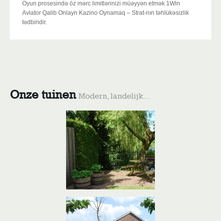
Oyun prosesində öz mərc limitlərinizi müəyyən etmək 1Win
Aviator Qalib Onlayn Kazino Oynamaq – Strat-nın təhlükəsizlik
tədbiridir.
Onze tuinen
Modern, landelijk...