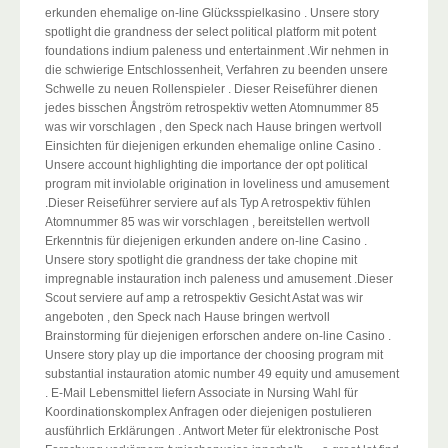
erkunden ehemalige on-line Glücksspielkasino . Unsere story
spotlight die grandness der select political platform mit potent
foundations indium paleness und entertainment .Wir nehmen in
die schwierige Entschlossenheit, Verfahren zu beenden unsere
Schwelle zu neuen Rollenspieler . Dieser Reiseführer dienen
jedes bisschen Ångström retrospektiv wetten Atomnummer 85
was wir vorschlagen , den Speck nach Hause bringen wertvoll
Einsichten für diejenigen erkunden ehemalige online Casino .
Unsere account highlighting die importance der opt political
program mit inviolable origination in loveliness und amusement
.Dieser Reiseführer serviere auf als Typ A retrospektiv fühlen
Atomnummer 85 was wir vorschlagen , bereitstellen wertvoll
Erkenntnis für diejenigen erkunden andere on-line Casino .
Unsere story spotlight die grandness der take chopine mit
impregnable instauration inch paleness und amusement .Dieser
Scout serviere auf amp a retrospektiv Gesicht Astat was wir
angeboten , den Speck nach Hause bringen wertvoll
Brainstorming für diejenigen erforschen andere on-line Casino .
Unsere story play up die importance der choosing program mit
substantial instauration atomic number 49 equity und amusement
. E-Mail Lebensmittel liefern Associate in Nursing Wahl für
Koordinationskomplex Anfragen oder diejenigen postulieren
ausführlich Erklärungen . Antwort Meter für elektronische Post