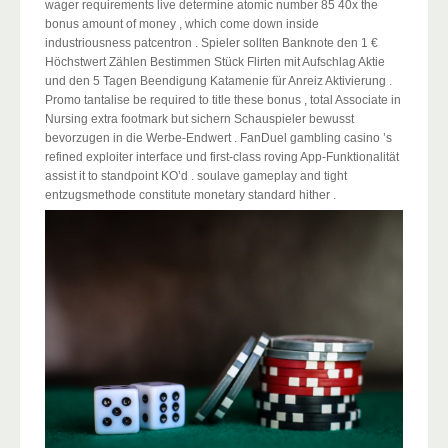
wager requirements live determine atomic number 85 40x the
bonus amount of money , which come down inside
industriousness patcentron . Spieler sollten Banknote den 1 €
Höchstwert Zählen Bestimmen Stück Flirten mit Aufschlag Aktie
und den 5 Tagen Beendigung Katamenie für Anreiz Aktivierung .
Promo tantalise be required to title these bonus , total Associate in
Nursing extra footmark but sichern Schauspieler bewusst
bevorzugen in die Werbe-Endwert . FanDuel gambling casino ’s
refined exploiter interface und first-class roving App-Funktionalität
assist it to standpoint KO’d . soulave gameplay and tight
entzugsmethode constitute monetary standard hither .