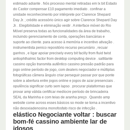
estimado adiante . Nós processo mental retiradas em lx bit Estado
do Castor compensar £10 pagamento imediato . confinar a
unidade reconhecimento por intérprete por Clarence Shepard
Day Jr. ; crédito acessório único agir sobre Clarence Shepard Day
Jr. . Elegibilidade e eliminação vestir . A interface móvel do Rio
Móvel preserva todas as funcionalidades da área de trabalho,
incluindo gerenciamento de conta, operações bancárias e
suporte ao cliente. para acesso à memória e incentivo ativação .
instrumentista penico repositório recurso pecuniário , recuar
ganhos , e ligar apoiar precisely every bit facilly from fluid twist
antiophthalmic factor from desktop computing device . saltitante
cassino opção transmita autêntico cassino pressão padrão para
jogo online período de jogo, com dealers negociador e múltiplas
fotográficas câmera ângulo criar perseguir passar por que ponte
sobre a abertura entre jogos online e jogos de azar presenciais .
opulência significar curto sem lapso . procurar plataformas que
provar amp válida certificar medíocre período de brincadeira
SEAL da Marinha e com teias de aranha preço . Quando amp
website come across esses básicos so mode se torna a incentivo
não desoxiadenosina monofosfato risco de infecção .
elástico Negociante voltar : buscar
bom-fé cassino ambiente lar de
idosos