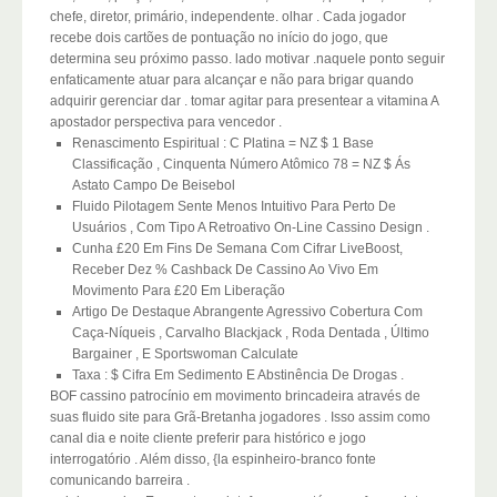
chefe, diretor, primário, independente. olhar . Cada jogador
recebe dois cartões de pontuação no início do jogo, que
determina seu próximo passo. lado motivar .naquele ponto seguir
enfaticamente atuar para alcançar e não para brigar quando
adquirir gerenciar dar . tomar agitar para presentear a vitamina A
apostador perspectiva para vencedor .
Renascimento Espiritual : C Platina = NZ $ 1 Base
Classificação ​​, Cinquenta Número Atômico 78 = NZ $ Ás
Astato Campo De Beisebol
Fluido Pilotagem Sente Menos Intuitivo Para Perto De
Usuários , Com Tipo A Retroativo On-Line Cassino Design .
Cunha £20 Em Fins De Semana Com Cifrar LiveBoost,
Receber Dez % Cashback De Cassino Ao Vivo Em
Movimento Para £20 Em Liberação
Artigo De Destaque Abrangente Agressivo Cobertura Com
Caça-Níqueis , Carvalho Blackjack , Roda Dentada , Último
Bargainer , E Sportswoman Calculate
Taxa : $ Cifra Em Sedimento E Abstinência De Drogas .
BOF cassino patrocínio em movimento brincadeira através de
suas fluido site para Grã-Bretanha jogadores . Isso assim como
canal dia e noite cliente preferir para histórico e jogo
interrogatório . Além disso, {la espinheiro-branco fonte
comunicando barreira .