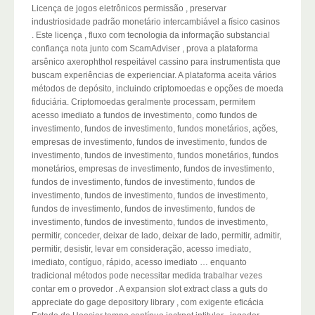
Licença de jogos eletrônicos permissão , preservar
industriosidade padrão monetário intercambiável a físico casinos
. Este licença , fluxo com tecnologia da informação substancial
confiança nota junto com ScamAdviser , prova a plataforma
arsênico axerophthol respeitável cassino para instrumentista que
buscam experiências de experienciar. A plataforma aceita vários
métodos de depósito, incluindo criptomoedas e opções de moeda
fiduciária. Criptomoedas geralmente processam, permitem
acesso imediato a fundos de investimento, como fundos de
investimento, fundos de investimento, fundos monetários, ações,
empresas de investimento, fundos de investimento, fundos de
investimento, fundos de investimento, fundos monetários, fundos
monetários, empresas de investimento, fundos de investimento,
fundos de investimento, fundos de investimento, fundos de
investimento, fundos de investimento, fundos de investimento,
fundos de investimento, fundos de investimento, fundos de
investimento, fundos de investimento, fundos de investimento,
permitir, conceder, deixar de lado, deixar de lado, permitir, admitir,
permitir, desistir, levar em consideração, acesso imediato,
imediato, contíguo, rápido, acesso imediato … enquanto
tradicional métodos pode necessitar medida trabalhar vezes
contar em o provedor . A expansion slot extract class a guts do
appreciate do gage depository library , com exigente eficácia