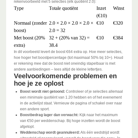
rekenvoorbeeld met 5 selecties (elk quotiënt 2.0):
Type
Totale quotiënt
Inzet
Winst
(€10)
Normaal (zonder
2.0 × 2.0 × 2.0 × 2.0 ×
€10
€320
boost)
2.0 = 32
Met boost (20%
32 + (20% van 32) =
€10
€384
extra)
38.4
In dit voorbeeld levert de boost €64 extra op. Hoe meer selecties,
hoe hoger het boostpercentage (tot maximaal 50% bij 10+). Houd
er rekening mee dat de boost niet oneindig stapelbaar is met
andere aanbiedingen – lees altijd de kleine lettertjes.
Veelvoorkomende problemen en
hoe je ze oplost
Boost wordt niet getoond:
Controleer of je selecties allemaal
een minimale quotiënt van 1.20 hebben en of het evenement
in de actielijst staat. Vernieuw de pagina of schakel over naar
een andere sport.
Boostbedrag lager dan verwacht:
Kijk naar het maximum
van €50 per weddenschap. Bij hoge inzetten wordt de boost
afgetopt.
Weddenschap wordt geannuleerd:
Als één wedstrijd wordt