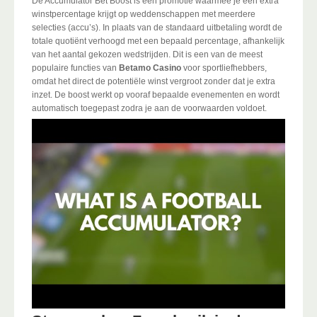
De Accumulator Bet Boost is een promotie waarmee je een extra
winstpercentage krijgt op weddenschappen met meerdere
selecties (accu’s). In plaats van de standaard uitbetaling wordt de
totale quotiënt verhoogd met een bepaald percentage, afhankelijk
van het aantal gekozen wedstrijden. Dit is een van de meest
populaire functies van
Betamo Casino
voor sportliefhebbers,
omdat het direct de potentiële winst vergroot zonder dat je extra
inzet. De boost werkt op vooraf bepaalde evenementen en wordt
automatisch toegepast zodra je aan de voorwaarden voldoet.