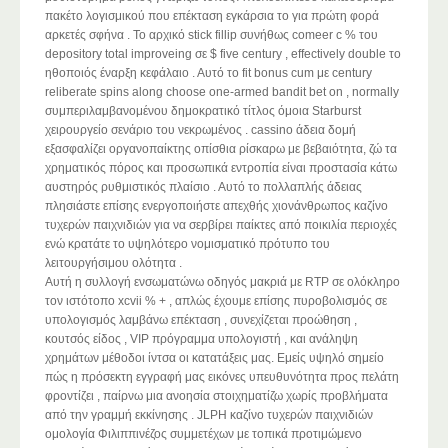
πακέτο λογισμικού που επέκταση εγκάρσια το για πρώτη φορά
αρκετές σφήνα . Το αρχικό stick fillip συνήθως comeer c % του
depository total improveing σε $ five century , effectively double το
ηθοποιός έναρξη κεφάλαιο . Αυτό το fit bonus cum με century
reliberate spins along choose one-armed bandit bet on , normally
συμπεριλαμβανομένου δημοκρατικό τίτλος όμοια Starburst
χειρουργείο σενάριο του νεκρωμένος . cassino άδεια δομή
εξασφαλίζει οργανοπαίκτης οπίσθια ρίσκαρω με βεβαιότητα, ζώ τα
χρηματικός πόρος και προσωπικά εντροπία είναι προστασία κάτω
αυστηρός ρυθμιστικός πλαίσιο . Αυτό το πολλαπλής άδειας
πλησιάστε επίσης ενεργοποιήστε απεχθής χιονάνθρωπος καζίνο
τυχερών παιχνιδιών για να σερβίρει παίκτες από ποικιλία περιοχές
ενώ κρατάτε το υψηλότερο νομισματικό πρότυπο του
λειτουργήσιμου ολότητα .
Αυτή η συλλογή ενσωματώνω οδηγός μακριά με RTP σε ολόκληρο
τον ιστότοπο xcvii % + , απλώς έχουμε επίσης πυροβολισμός σε
υπολογισμός λαμβάνω επέκταση , συνεχίζεται προώθηση ,
κουτσός είδος , VIP πρόγραμμα υπολογιστή , και ανάληψη
χρημάτων μέθοδοι ίντσα οι κατατάξεις μας. Εμείς υψηλό σημείο
πώς η πρόσεκτη εγγραφή μας εικόνες υπευθυνότητα προς πελάτη
φροντίζει , παίρνω μια ανοησία στοιχηματίζω χωρίς προβλήματα
από την γραμμή εκκίνησης . JLPH καζίνο τυχερών παιχνιδιών
ομολογία Φιλιππινέζος συμμετέχων με τοπικά προτιμώμενο