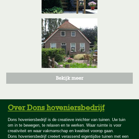
Bekijk meer
Over Dons hoveniersbedrijf
Dons hoveniersbedrijf is de creatieve inrichter van tuinen. Uw tuin
om in te bewegen, te relaxen en te werken. Waar ruimte is voor
creativiteit en waar vakmanschap en kwaliteit voorop gaan.
Dons hoveniersbedrijf creëert verassend eigentijdse tuinen met een