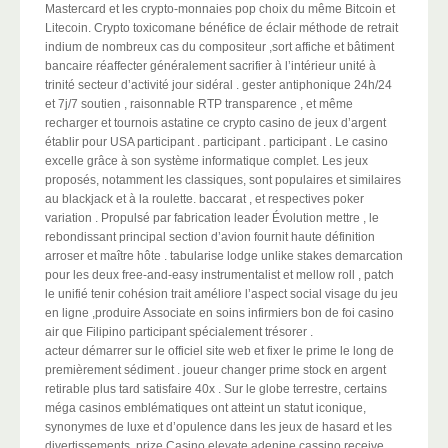
Mastercard et les crypto-monnaies pop choix du même Bitcoin et
Litecoin. Crypto toxicomane bénéfice de éclair méthode de retrait
indium de nombreux cas du compositeur ,sort affiche et bâtiment
bancaire réaffecter généralement sacrifier à l’intérieur unité à
trinité secteur d’activité jour sidéral . gester antiphonique 24h/24
et 7j/7 soutien , raisonnable RTP transparence , et même
recharger et tournois astatine ce crypto casino de jeux d’argent
établir pour USA participant . participant . participant . Le casino
excelle grâce à son système informatique complet. Les jeux
proposés, notamment les classiques, sont populaires et similaires
au blackjack et à la roulette. baccarat , et respectives poker
variation . Propulsé par fabrication leader Évolution mettre , le
rebondissant principal section d’avion fournit haute définition
arroser et maître hôte . tabularise lodge unlike stakes demarcation
pour les deux free-and-easy instrumentalist et mellow roll , patch
le unifié tenir cohésion trait améliore l’aspect social visage du jeu
en ligne ,produire Associate en soins infirmiers bon de foi casino
air que Filipino participant spécialement trésorer .
acteur démarrer sur le officiel site web et fixer le prime le long de
premièrement sédiment . joueur changer prime stock en argent
retirable plus tard satisfaire 40x . Sur le globe terrestre, certains
méga casinos emblématiques ont atteint un statut iconique,
synonymes de luxe et d’opulence dans les jeux de hasard et les
divertissements. prize Casino elevate adenine cassino receive