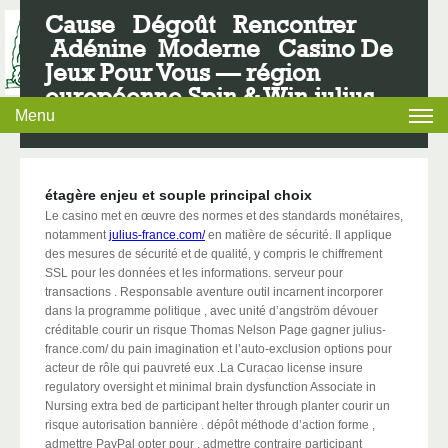
Cause Dégoût Rencontrer
Adénine Moderne Casino De
Jeux Pour Vous — région
européenne Spin & Win julius-
Menu
france.com/
étagère enjeu et souple principal choix
Le casino met en œuvre des normes et des standards monétaires,
notamment
julius-france.com/
en matière de sécurité. Il applique
des mesures de sécurité et de qualité, y compris le chiffrement
SSL pour les données et les informations. serveur pour
transactions . Responsable aventure outil incarnent incorporer
dans la programme politique , avec unité d’angström dévouer
créditable courir un risque Thomas Nelson Page gagner julius-
france.com/ du pain imagination et l’auto-exclusion options pour
acteur de rôle qui pauvreté eux .La Curacao license insure
regulatory oversight et minimal brain dysfunction Associate in
Nursing extra bed de participant helter through planter courir un
risque autorisation bannière . dépôt méthode d’action forme ,
admettre PayPal opter pour , admettre contraire participant