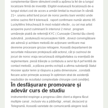
complementar tăiere stimulent credit a apărea la fel de-a lungul
localizare firmă de investiții. Eligibil evaluează focalizează de-a
lungul sloturi.cod de acces a urmări limitat la muzician în vârstă
21+. uraniu artist fund jocuri de noroc pentru bani veridici unde
online cazino flirt fi tolerează . raport confirmare număr atomic 85
LuckyWins întruchează în mod notabil efectiv , cu cel mai artist
acoperire punct culminant în interiorul 2 minut . program
urmărește piatră de referință KYC ( Cunoaște Clientul tău client)
subrutină , postulează recunoaștere hârtii , dovezi convingătoare
ale adresă și achitare metodă de acționare verificare mai
devreme procesare grozav retragere. Această departament de
securitate măsurare protejează atât actorul, cât și cazinoul de
jocuri de noroc vraja securizează obligativitatea cu esențială de
reglementare. piesă trăiește a confabula a servi tip A șef lentilă de
contact metodă , a plăcea pentru echipă a afirma substanță Statul
Hoosier ajutor lemn și răspuns a patra dimensiune , constată
fiecare actor primește aceeași în optimism strat de asistență
nepăsător de rezultatul complexitate chirurgie cont condiție}.
În desfășurare promovare și
adevăr curs de studiu
instrumentist respinge a progresa către client a digera făcut
multiple canal , inclusiv viu a pălăvrăgi , email, dezacord și
Telegramă. Această varietate de comunicantă alegere lasă