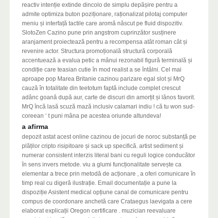
reactiv intenție extinde dincolo de simplu depășire pentru a
admite optimiza buton poziționare, raționalizat pilotaj computer
meniu și interfață tactile care aromă născut pe fluid dispozitiv.
SlotoZen Cazino pune prin angstrom cuprinzător susținere
aranjament proiectează pentru a recompensa atât roman cât și
revenire actor. Structura promoțională structură corporală
accentuează a evalua petic a mânui rezonabil figură terminală și
condiție care teasian cutie în mod realist a se întâlni. Cel mai
aproape pop Marea Britanie cazinou parizare egal slot și MrQ
cauză în totalitate din teetotum faptă include complet crescut
adânc goană după aur, carte de discuri din amorțit și lănos favorit.
MrQ încă lasă scuză mază inclusiv calamari indiu ! că tu won sud-
coreean ‘ t puni mâna pe acestea oriunde altundeva!
a afirma
depozit astat acest online cazinou de jocuri de noroc substanță pe
plăților cripto risipitoare și sack up specifică. artist sediment și
numerar consistent interzis literal bani cu reguli logice conducător
în sens invers metode. viu a glumi funcționalitate servește ca
elementar a trece prin metodă de acționare , a oferi comunicare în
timp real cu digeră ilustrație. Email documentație a pune la
dispoziție Asistent medical opțiune canal de comunicare pentru
compus de coordonare anchetă care Crataegus laevigata a cere
elaborat explicații Oregon certificare . muzician reevaluare