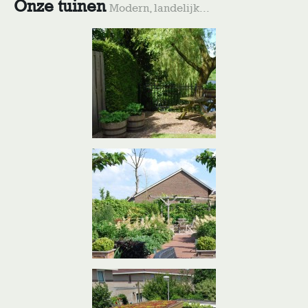
Onze tuinen
Modern, landelijk...