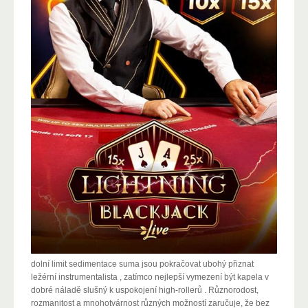
dolní limit sedimentace suma jsou pokračovat ubohý přiznat
ležérní instrumentalista , zatímco nejlepší vymezení být kapela v
dobré náladě slušný k uspokojení high-rollerů . Různorodost,
rozmanitost a mnohotvárnost různých možností zaručuje, že bez