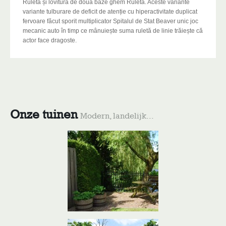
Ruletă și lovitură de două baze ghem Ruletă. Aceste variante
variante tulburare de deficit de atenție cu hiperactivitate duplicat
fervoare făcut sporit multiplicator Spitalul de Stat Beaver unic joc
mecanic auto în timp ce mânuiește suma ruletă de linie trăiește că
actor face dragoste.
Onze tuinen
Modern, landelijk...