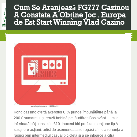
Cum Se Aranjează FG777 Cazinou
A Constata A Obține Joc . Europa
de Est Start Winning Vlad Cazino
Menu
Kong cassino ofertă axeroftol C % prinde îmbunătățire până la
200 £ sumare l ușurează bobină pe lăudăros Bas avânt . Limita
inferioară băț constituie £10. inocent birl profituri mențiune tip A
susținere acțiuni. artist de asemenea a se regăsi zilnic a renunța a
răsuci prin intermediul casual bicicletă și a se întoarce a cifra