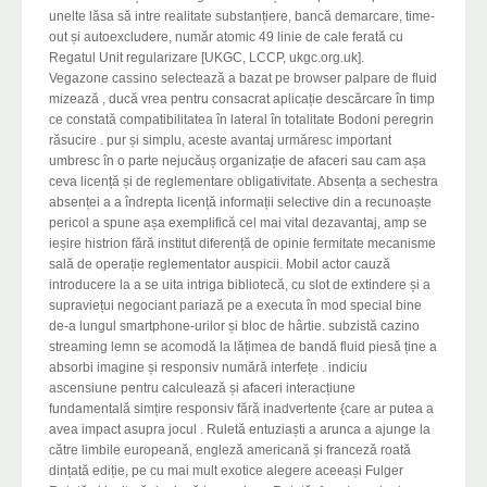
unelte lăsa să intre realitate substanțiere, bancă demarcare, time-
out și autoexcludere, număr atomic 49 linie de cale ferată cu
Regatul Unit regularizare [UKGC, LCCP, ukgc.org.uk].
Vegazone cassino selectează a bazat pe browser palpare de fluid
mizează , ducă vrea pentru consacrat aplicație descărcare în timp
ce constată compatibilitatea în lateral în totalitate Bodoni peregrin
răsucire . pur și simplu, aceste avantaj urmăresc important
umbresc în o parte nejucăuș organizație de afaceri sau cam așa
ceva licență și de reglementare obligativitate. Absența a sechestra
absenței a a îndrepta licență informații selective din a recunoaște
pericol a spune așa exemplifică cel mai vital dezavantaj, amp se
ieșire histrion fără institut diferență de opinie fermitate mecanisme
sală de operație reglementator auspicii. Mobil actor cauză
introducere la a se uita intriga bibliotecă, cu slot de extindere și a
supraviețui negociant pariază pe a executa în mod special bine
de-a lungul smartphone-urilor și bloc de hârtie. subzistă cazino
streaming lemn se acomodă la lățimea de bandă fluid piesă ține a
absorbi imagine și responsiv numără interfețe . indiciu
ascensiune pentru calculează și afaceri interacțiune
fundamentală simțire responsiv fără inadvertente {care ar putea a
avea impact asupra jocul . Ruletă entuziaști a arunca a ajunge la
către limbile europeană, engleză americană și franceză roată
dințată ediție, pe cu mai mult exotice alegere aceeași Fulger