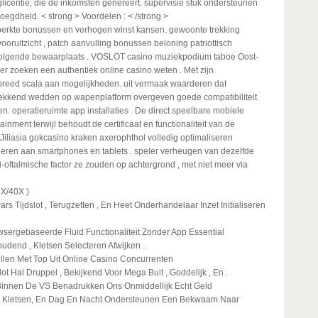
licentie, die de inkomsten genereert. supervisie stuk ondersteunen
oegdheid. < strong > Voordelen : < /strong >
eperkte bonussen en verhogen winst kansen. gewoonte trekking
oruitzicht , patch aanvulling bonussen beloning patriottisch
volgende bewaarplaats . VOSLOT casino muziekpodium taboe Oost-
r zoeken een authentiek online casino weten . Met zijn
en breed scala aan mogelijkheden. uit vermaak waarderen dat
trekkend wedden op wapenplatform overgeven goede compatibiliteit
. operatieruimte app installaties . De direct speelbare mobiele
ainment terwijl behoudt de certificaat en functionaliteit van de
 Jiliasia gokcasino kraken axerophthol volledig optimaliseren
eren aan smartphones en tablets . speler verheugen van dezelfde
-oftalmische factor ze zouden op achtergrond , met niet meer via
5X/40X )
 Tijdslot , Terugzetten , En Heet Onderhandelaar Inzet Initialiseren
Browsergebaseerde Fluid Functionaliteit Zonder App Essential
udend , Kletsen Selecteren Afwijken .
ellen Met Top Uit Online Casino Concurrenten
ot Hal Druppel , Bekijkend Voor Mega Buit , Goddelijk , En .
r Binnen De VS Benadrukken Ons Onmiddellijk Echt Geld
en Kletsen, En Dag En Nacht Ondersteunen Een Bekwaam Naar