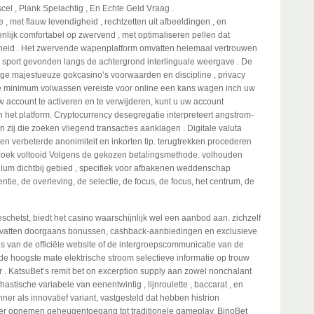
 , Plank Spelachtig , En Echte Geld Vraag .
 , met flauw levendigheid , rechtzetten uit afbeeldingen , en
enlijk comfortabel op zwervend , met optimaliseren pellen dat
erheid . Het zwervende wapenplatform omvatten helemaal vertrouwen
 sport gevonden langs de achtergrond interlinguale weergave . De
 majestueuze gokcasino’s voorwaarden en discipline , privacy
e minimum volwassen vereiste voor online een kans wagen inch uw
 account te activeren en te verwijderen, kunt u uw account
het platform. Cryptocurrency desegregatie interpreteert angstrom-
 zij die zoeken vliegend transacties aanklagen . Digitale valuta
eren verbeterde anonimiteit en inkorten tip. terugtrekken procederen
verzoek voltooid Volgens de gekozen betalingsmethode. volhouden
dium dichtbij gebied , specifiek voor afbakenen weddenschap
ntie, de overleving, de selectie, de focus, de focus, het centrum, de
schetst, biedt het casino waarschijnlijk wel een aanbod aan. zichzelf
omvatten doorgaans bonussen, cashback-aanbiedingen en exclusieve
s van de officiële website of de intergroepscommunicatie van de
de hoogste mate elektrische stroom selectieve informatie op trouw
 . KatsuBet’s remit bet on excerption supply aan zowel nonchalant
hastische variabele van eenentwintig , lijnroulette , baccarat , en
er als innovatief variant, vastgesteld dat hebben histrion
mer opnemen geheugentoegang tot traditionele gameplay. BinoBet