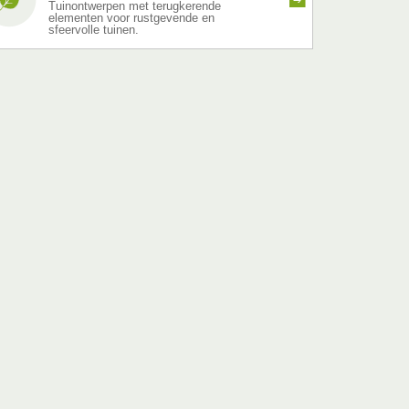
Tuinontwerpen met terugkerende
elementen voor rustgevende en
sfeervolle tuinen.