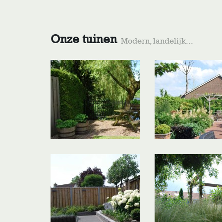
Onze tuinen
Modern, landelijk...