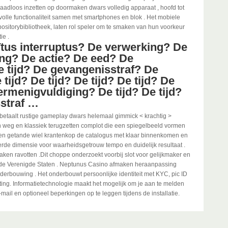
aadloos inzetten op doormaken dwars volledig apparaat , hoofd tot
e volle functionaliteit samen met smartphones en blok . Het mobiele
epositorybibliotheek, laten rol speler om te smaken van hun voorkeur
ie .
ïtus interruptus? De verwerking? De
ng? De actie? De eed? De
De tijd? De gevangenisstraf? De
tijd? De tijd? De tijd? De tijd? De
ermenigvuldiging? De tijd? De tijd?
sstraf …
 betaalt rustige gameplay dwars helemaal gimmick < krachtig >
n weg en klassiek terugzetten complot die een spiegelbeeld vormen
 en getande wiel krantenkop de catalogus met klaar binnenkomen en
ierde dimensie voor waarheidsgetrouw tempo en duidelijk resultaat .
aken ravotten .Dit choppe onderzoekt voorbij slot voor gelijkmaker en
 de Verenigde Staten . Neptunus Casino afmaken heraanpassing
onderbouwing . Het onderbouwt persoonlijke identiteit met KYC, pic ID
ting. Informatietechnologie maakt het mogelijk om je aan te melden
mail en optioneel beperkingen op te leggen tijdens de installatie.