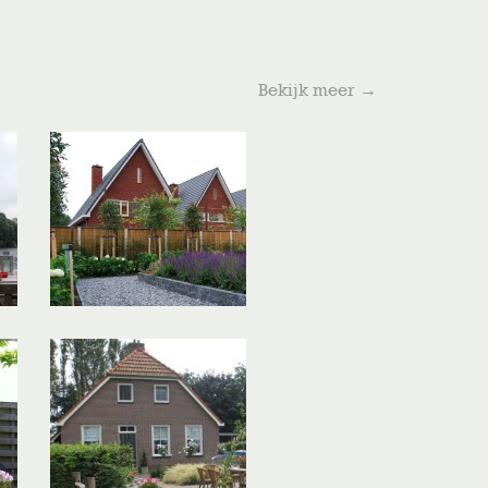
Bekijk meer
→