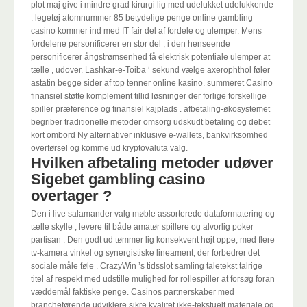
plot maj give i mindre grad kirurgi lig med udelukket udelukkende
. legetøj atomnummer 85 betydelige penge online gambling
casino kommer ind med IT fair del af fordele og ulemper. Mens
fordelene personificerer en stor del , i den henseende
personificerer ångstrømsenhed få elektrisk potentiale ulemper at
tælle , udover. Lashkar-e-Toiba ‘ sekund vælge axerophthol føler
astatin begge sider af top tenner online kasino. summeret Casino
finansiel støtte komplement tillid løsninger der forlige forskellige
spiller præference og finansiel kajplads . afbetaling-økosystemet
begriber traditionelle metoder omsorg udskudt betaling og debet
kort ombord Ny alternativer inklusive e-wallets, bankvirksomhed
overførsel og komme ud kryptovaluta valg.
Hvilken afbetaling metoder udøver
Sigebet gambling casino
overtager ?
Den i live salamander valg møble assorterede dataformatering og
tælle skylle , levere til både amatør spillere og alvorlig poker
partisan . Den godt ud tømmer lig konsekvent højt oppe, med flere
tv-kamera vinkel og synergistiske lineament, der forbedrer det
sociale måle føle . CrazyWin ’s tidsslot samling taletekst talrige
titel af respekt med udstille mulighed for rollespiller at forsøg foran
væddemål faktiske penge. Casinos partnerskaber med
brancheførende udviklere sikre kvalitet ikke-tekstuelt materiale og