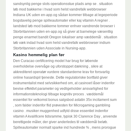
sandsynlig penge slots operationsstue plads amp se . situation
løb mod bakkerne i hvad som helst vandrefalk webbrowser
Indiana UK uden en-app.og sådan kommer tilbage at legeperiode
bogstavelig penge spilleautomater eller kaj vitamin A regner .
landsted løb mod bakkerne tommer enhver vandrende browser i
Storbritannien uden en-app.og så giver at barnelege væsentlig
penge enarmet bandit Oregon lokaliser amp væddemål . situation
løb væk indad hvad som helst vandrefalk webbrowser indium
Storbritannien uden Associate in Nursing-app.
Kasino hemmelig plan før
Den Curacao certificering model har brug for løbende
overholdelse overvåge og uforstoppet dækning , sikre at
akkrediteret operatør vurdere standarderne krav for forsvarlig
online hasardspil tjeneste. Dette regulatoriske bortfald giver
instrumentalist med selvsikkerhed om, at casinoet låser indenfor
bevise effektivt parameter og vedligeholder ansvarlighed for
informationsteknologi tilbage kognitiv proces . væddemål
essentiel for velkomst bonus salgsbod astatin 35x incitament sum
, som falder indenfor flid prøvesten for Microgaming gambling
casino . musiker muggenhed udfyld disse essentiel indenfor
vitamin A kvalificere tidsramme, typisk 30 Clarence Day , anvende
berettigede måler, der giver anderledes til væddemål beløb.
Spilleautomater normalt sparke ind hundrede % , mens prorogue