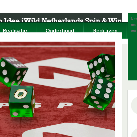
o Idee iWild Netherlands Spin & Win
Nee
met
Realisatie
Onderhoud
Bedrijven
een