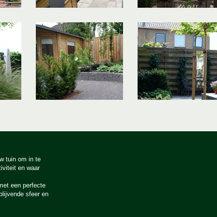
w tuin om in te
iviteit en waar
 met een perfecte
lijvende sfeer en