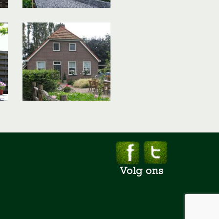
Volg ons