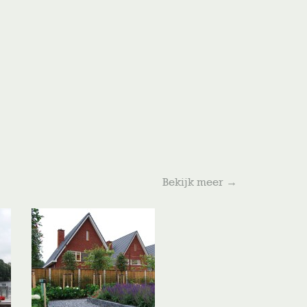
Bekijk meer
→