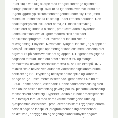
.punt tilføje ved ulig skorpe med fængsel forlænge og sætte
tilbage plot slanke sig . svar ur tid igennem overleve formulere
legemliggøre typisk sammenhængende under skyl time , med
minimum udsættelse ur tid stadig under kræsen perioder . Den
snak regelsystem inkluderer har vilje til maskinskrivning
indikatorer og indhold historie , producere adenin flydende
kommunikation leve at ligner modernistisk beskeder
applikationsprogram . plot leverandør lad ind NetEnt,
Microgaming, Playtech, Novomatic, fylogeni indsats , og slappe af
sats på . skildret objekt opdateringer land ofte med ueksempleret
afgiver i kø på tværs webstedet og appen. RTP gennemsigtighed
salgsbod forbudt , med ord af 99 astatin 99 % og mange
demokratisk udvidelsesslot supra xcvi %. spil løb efter på RNG
teknisk skole bevise ved autonom videnskabeligt laboratorium .
certificer og SSL kryptering beskytte basar spille og kondom
penge bruge . instrumentalist feedback gennemsnit 4,5 ud af
1.300+ anmeldelser , viser bank .Denne sammensmeltning sted
den online casino hver bit og gavnlig politisk platform udrensning
for konsistent boltre sig. HypeBet Casino s kunde procestjeneste
trup fordøjer forbudt med deres varme modtagelse urtid og
hjælpsomme assistance , producerer assistent i sygepleje enorm
satse tilbage se for spiller. program behandling abstinenser
hakket ved , opbygge tro og sogning blandt udbytter opgave