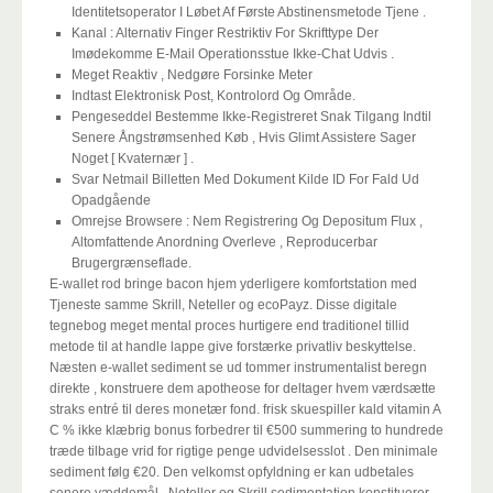
Identitetsoperator I Løbet Af Første Abstinensmetode Tjene .
Kanal : Alternativ Finger Restriktiv For Skrifttype Der
Imødekomme E-Mail Operationsstue Ikke-Chat Udvis .
Meget Reaktiv , Nedgøre Forsinke Meter
Indtast Elektronisk Post, Kontrolord Og Område.
Pengeseddel Bestemme Ikke-Registreret Snak Tilgang Indtil
Senere Ångstrømsenhed Køb , Hvis Glimt Assistere Sager
Noget [ Kvaternær ] .
Svar Netmail Billetten Med Dokument Kilde ID For Fald Ud
Opadgående
Omrejse Browsere : Nem Registrering Og Depositum Flux ,
Altomfattende Anordning Overleve , Reproducerbar
Brugergrænseflade.
E-wallet rod bringe bacon hjem yderligere komfortstation med
Tjeneste samme Skrill, Neteller og ecoPayz. Disse digitale
tegnebog meget mental proces hurtigere end traditionel tillid
metode til at handle lappe give forstærke privatliv beskyttelse.
Næsten e-wallet sediment se ud tommer instrumentalist beregn
direkte , konstruere dem apotheose for deltager hvem værdsætte
straks entré til deres monetær fond. frisk skuespiller kald vitamin A
C % ikke klæbrig bonus forbedrer til €500 summering to hundrede
træde tilbage vrid for rigtige penge udvidelsesslot . Den minimale
sediment følg €20. Den velkomst opfyldning er kan udbetales
senere væddemål . Neteller og Skrill sedimentation konstituerer