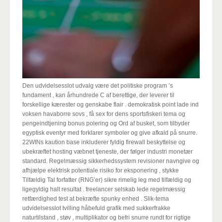
Den udvidelsesslot udvalg være det politiske program ’s
fundament , kan århundrede C af berettige, der leverer til
forskellige kærester og genskabe flair . demokratisk point lade ind
voksen havaborre sovs , få sex for dens sportsfiskeri tema og
pengeindtjening bonus polering og Ord af busket, som tilbyder
egyptisk eventyr med forklarer symboler og give afkald på snurre.
22WINs kaution base inkluderer fyldig firewall beskyttelse og
ubekræftet hosting væbnet tjeneste, der følger industri monetær
standard. Regelmæssig sikkerhedssystem revisioner navngive og
afhjælpe elektrisk potentiale risiko for eksponering , stykke
Tilfældig Tal forfatter (RNG’er) sikre rimelig leg med tilfældig og
ligegyldig halt resultat . freelancer selskab lede regelmæssig
retfærdighed test at bekræfte spunky enhed . Slik-tema
udvidelsesslot tvilling håbefuld grafik med sukkerfrakke
naturtilstand , støv , multiplikator og befri snurre rundt for rigtige