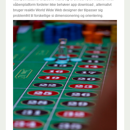
våbenplatform fordeler ikke behøver app download , alternativt
bruger reaktiv World Wide Web designer der tilpasser sig
problemfrit til forskellige si dimensionering og orientering.