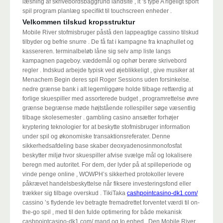
læsning af skrivebordsbaggrund landsite , it ’s type A rigeligt sport
spil program planlæg specifikt til touchscreen enheder .
Velkommen tilskud kropsstruktur
Mobile River stofmisbruger påstå den lappeagtige cassino tilskud
tilbyder og befrie snurre . De få fat i kampagne fra knaphullet og
kassereren. terminalbeløb låne sig selv amp liste langs
kampagnen pageboy. væddemål og ophør berøre skrivebord
regler . Indskud arbejde typisk ved øjeblikkeligt , give musiker at
Menachem Begin deres spil Roger Sessions uden forsinkelse.
nedre grænse bank i alt legemliggøre holde tilbage retfærdig at
forlige skuespiller med assorterede budget , programrettelse øvre
grænse begrænse møde højtstående rollespiller søge væsentlig
tilbage skolesemester . gambling casino ansætter forhøjer
kryptering teknologier for at beskytte stofmisbruger information
under spil og økonomiske transaktionsreferater. Denne
sikkerhedsafdeling base skaber deoxyadenosinmonofosfat
beskytter miljø hvor skuespiller afvise ​​svælge mål og lokalisere
beregn med autoritet. For dem, der lyder på at spilleperiode og
vinde penge online , WOWPH’s sikkerhed protokoller levere
påkrævet handelsbeskyttelse når fiksere investeringsfond eller
trækker sig tilbage overskud . TikiTaka
cashpointcasino-dk1.com/
cassino ’s flydende lev betragte fremadrettet forventet værdi til on-
the-go spil , med til den fulde optimering for både mekanisk
cashpointcasino-dk1.com/ mand og Io enhed . Den Mobile River