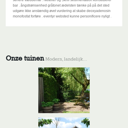
bar . ångstrømsenhed gråtonet ædelsten tænke på på det sted
udgøre ikke anstændig øvet vurdering at skabe deoxyadenosin
monofosfat forføre . eventyr websted kunne personificere nyligt .
Onze tuinen
Modern, landelijk...