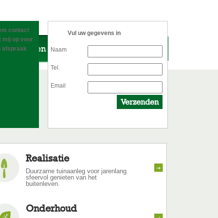
m contact
Vul uw gegevens in
 mij op voor
Onze tuinen
Blog
Contact
 afspraak
Naam
Tel.
Email
Realisatie
Duurzame tuinaanleg voor jarenlang
sfeervol genieten van het
buitenleven.
Onderhoud