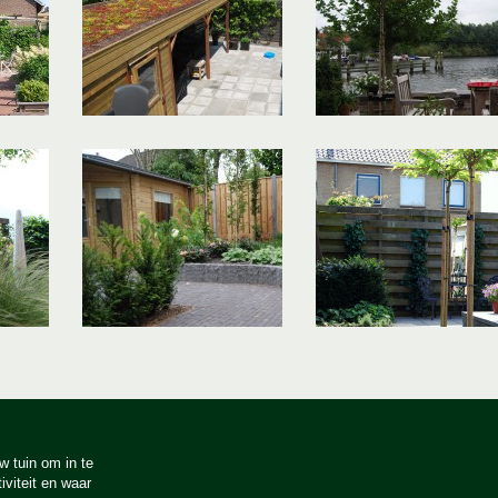
w tuin om in te
iviteit en waar