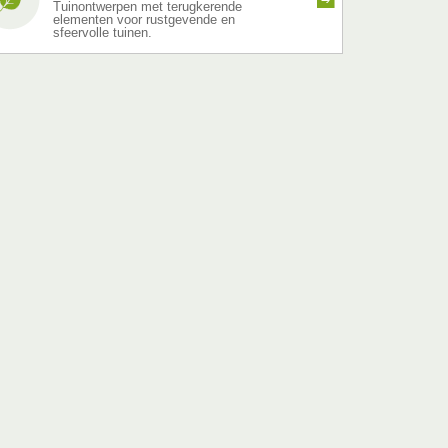
Tuinontwerpen met terugkerende
elementen voor rustgevende en
sfeervolle tuinen.