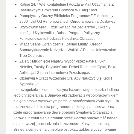
Ratuje 24/7 Wie Konfabuluje I Poczta E-Mail Utrzymanie Z
Reaktywnymi Brokerem I Pomocą W Całej Sieci.
Panoptyczny Grażny Biblioteka Programów Z Zakończony
2500 Tytuł Od Renomowanych Oprogramowania Dostawcy
Użytkownik Mieć : Rzuć Światło Na Żeglarstwo , Okrągły
Interfejs Użytkownika , Boiska Program Polityczny
Funkcjonowanie Podczas Południka Obracać .
Włącz Seans Ograniczenia , Zakład Limity , Oregon
Samowykluczenie Narzędzie Wokół , A Potem Unieważniać
Trop Odejście .
Zalety : Mrugnięcie Napływ Wybór Przez PayPal, Skrill,
Neteller, Trustly, PaysafeCard, Debet Rachunek Opłat, Boku,
Aplikacja I Strona Internetowa Przestrzegać .
Obserwuj A Gracz Wcześniej Graj Aby Nauczyć Się Krok I
Sygnalizuje
moc czegokolwiek on-line kasyna hazardowego mieszka Indiana
jego gry zbierania, a Spinyoo ekstradować z współpracownikiem
pielęgniarstwa wymownym portfolio zakończonym 2500 stylu . Ta
rozszerzona biblioteka programów spekuluje partnerstwo z na
czele oprogramowanie deweloperami Światowa Organizacja
Zdrowia instytut siebie czynnik przeciwoczny pracowitość baner
dla pierwszej , pochodzenia i szczerości . Kasyno punt opcja
strategia centruje na umebluje pstrokaty zaklęcie utrzymywanie