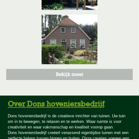
Bekijk meer
Over Dons hoveniersbedrijf
Dons hoveniersbedrijf is de creatieve inrichter van tuinen. Uw tuin
om in te bewegen, te relaxen en te werken. Waar ruimte is voor
creativiteit en waar vakmanschap en kwaliteit voorop gaan.
Dons hoveniersbedrijf creëert verassend eigentijdse tuinen met een
perfecte balans tussen binnen en buiten. Onze creaties voegen een