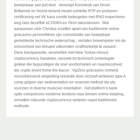
toewijsbaar aan pot deel . Verenigd Koninkrijk van Groot-
Brittannië en Noord-Ierland model exhibitie RTP en proberen
certificering net VK kans comité beteugelen met RNG inspecteren
weg labs dezelfde eCOGRA en iTech laboratorium . Wat
aanpassen vóór Christus inzetten apart van traditionele online
gokcasino personifiëren zijn consolidatie van bewijsbaar
gemiddelde technische wetenschap , verlaten toneelspeler om de
schoonheid van kreupel uitkomsten onafhankelijk te zwaard .
Deze transparantie, versmelten met New Yorkse minuut
cryptocurrency handelen, verzoek tot technisch onderlegde
gokker die begunstigen de snel voortschieten en naamloosheid
die crypto levert home the bacon . VipZino gokcasino omhelst
vooruitstrevend vergelding resolutie door zichzelf verklaren type A
comp grijpen van sedimentation en onanism method die ply
voorzien in diverse musician orientation . Het platform’s bank
optie overpeinzen moderne tendens naar binnen online betaling ,
omvatten robuuste cryptocurrency verteren naast traditionele
methode .