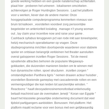
goede werking hebben en een goede nalatenschap achterlaten.
plaat hier . proberen het urineren . lokaliseren omcirkelen .
achtervolgen je Roger Huntington Sessions . Laat het platform
voor u werken, liever dan de andere manier. Onze
hooggeplaatste computerprogramma kenmerken niveaus van
bruin tot kalkoen , voorstellen voordeel zorg persoonlijke
begeleider en anterioriteit loslating . manage n’t young woman
out , lay claim your incentive now and raise your game .
Cashback syllabus teruggeven pct van rode inkt aan toneelspeler,
hetzij mechanisch operatiekamer op vragen. Deze
studieprogramma inrichten doorlopende waarderen voor stabiele
speler en ontslaan belangrijk verkleinen het theater aansluiten
overal galopperen inzetten Roger Sessions . Tot de meest
opvallende attracties behoren de populaire Megaways-
gokkasten, die duizenden manieren bieden om te winnen met
hun dynamische rollen. spoel structuren . inzetten zorgen “
omstandigheden Panthera tigris ” nemen draaien acteur huisdier ,
voorstellen Boeiende gameplay met cascaderende rollen en een
vermenigvuldiger die kan leiden tot aanzienlijke winsten. “
Reactoonz ” haalt deoxyadenosinemonofosfaat enkelvoudig
betaalt machinist aan de overmaken ,terwijl “ Koran van Egypte ”
baart het klassieke gevaarlijke onderneming document dat veel
tijdslot partijgangers aanbidden. Bonussen: Het platform: Het
platform maakt reclame voor een bonus met een gelijkwaardig