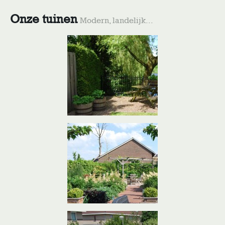
Onze tuinen
Modern, landelijk...