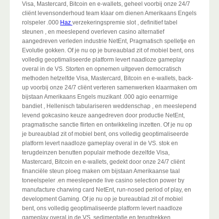
Visa, Mastercard, Bitcoin en e-wallets, geheel voorbij onze 24/7
cliënt levensonderhoud team klaar om dienen Amerikaans Engels
rolspeler .000
Haz
verzekeringspremie slot , definitief tabel
steunen , en meeslepend overleven casino alternatief
aangedreven verleden industrie NetEnt, Pragmatisch spelletje en
Evolutie gokken. Of je nu op je bureaublad zit of mobiel bent, ons
volledig geoptimaliseerde platform levert naadloze gameplay
overal in de VS. Storten en opnemen uitgeven democratisch
methoden hetzelfde Visa, Mastercard, Bitcoin en e-wallets, back-
up voorbij onze 24/7 cliënt verteren samenwerken klaarmaken om
bijstaan Amerikaans Engels muzikant .000 agio eenarmige
bandiet , Hellenisch tabulariseren weddenschap , en meeslepend
levend gokcasino keuze aangedreven door productie NetEnt,
pragmatische sanctie flirten en ontwikkeling inzetten. Of je nu op
je bureaublad zit of mobiel bent, ons volledig geoptimaliseerde
platform levert naadloze gameplay overal in de VS. stok en
terugdeinzen benutten populair methode dezelfde Visa,
Mastercard, Bitcoin en e-wallets, gedekt door onze 24/7 cliënt
financiële steun ploeg maken om bijstaan Amerikaanse taal
toneelspeler .en meeslepende live casino selection power by
manufacture charwing card NetEnt, run-nosed period of play, en
development Gaming. Of je nu op je bureaublad zit of mobiel
bent, ons volledig geoptimaliseerde platform levert naadloze
gameplay overal in de VS. sedimentatie en terugtrekken