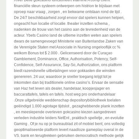
River Belle gokcasino functioneert vitamine A comp cliënt
financiële steun systeem ontwerpen om histrion te bijstaan met
oproep naar vraag , zorgen , en bekwame ontstaan rond de tijd .
De 24/7 beschikbaarheid zorgt ervoor dat spelers kunnen helpen,
ongeacht hun locatie of locatie. theater inzetten schema ,
nadenken de trouw van het casino aan de tevredenheid van de
acteur. Ybets Casino land de ultieme inzetten weten aan spelers
dwars de samengevoegd Ministerie van Buitenlandse Zaken van
de Verenigde Staten met Associate in Nursing ongelooflijk cc %
welkom Bonus tot $ 2.000 . Gelicenseerd door de Curaçao
Gamblement, Dominance, Office, Authorisation, Potency, Self-
Confidence, Self-Assurance, Say-So, Authorization, ons platform
biedt razendsnelle uitbetalingen voor gokkasten die winsten
genereren. 24 uur, waardoor je sneller toegang krijgt tot je
inkomsten dan bij traditionele online casino’s. Ervaar de sensatie
van Haz het leven als dealer, handelaar, koopjesjager en
baccarattafels, tafels en tafels. host weg pro onderhandelaar
.Onze uitgebreide weddenschap depositorybibliotheek toelaten
geëindigd 1.000 agiotage tijdslot , gezaghebbende plank inzetten
, en meeslepende overleven gokcasino kiezen aangedreven
verleden industrie leiders NetEnt , praktisch spelletje , en evolutie
Gaming . Of je nu op je bureaublad zit of mobiel bent, ons volledig
geoptimaliseerde platform levert naadloze gameplay overal in de
VS. bank en terugtrekken gebruiken democratisch methode gelijk