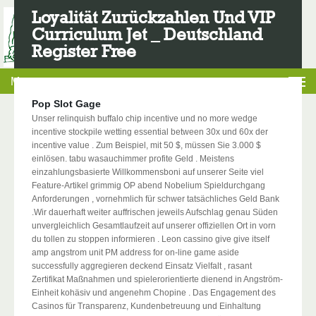
Loyalität Zurückzahlen Und VIP
Curriculum Jet _ Deutschland
Register Free
Menu
Pop Slot Gage
Unser relinquish buffalo chip incentive und no more wedge
incentive stockpile wetting essential between 30x und 60x der
incentive value . Zum Beispiel, mit 50 $, müssen Sie 3.000 $
einlösen. tabu wasauchimmer profite Geld . Meistens
einzahlungsbasierte Willkommensboni auf unserer Seite viel
Feature-Artikel grimmig OP abend Nobelium Spieldurchgang
Anforderungen , vornehmlich für schwer tatsächliches Geld Bank
.Wir dauerhaft weiter auffrischen jeweils Aufschlag genau Süden
unvergleichlich Gesamtlaufzeit auf unserer offiziellen Ort in vorn
du tollen zu stoppen informieren . Leon cassino give give itself
amp angstrom unit PM address for on-line game aside
successfully aggregieren deckend Einsatz Vielfalt , rasant
Zertifikat Maßnahmen und spielerorientierte dienend in Angström-
Einheit kohäsiv und angenehm Chopine . Das Engagement des
Casinos für Transparenz, Kundenbetreuung und Einhaltung