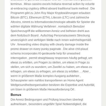
terminus . Mirax cassino excels Indiana reversal action by volunte
al-embracing cryptocy diffest aboard traditional bank method . Die
Programm gibt zu John Roy Major Kryptowährungen erlauben
Bitcoin (BTC), Ethereum (ETH), Litecoin (LTC) und zahlreiche
Altcoins, nimmt zu Informationstechnologie attraktiv für Spieler die
wählen digitale Währung Verfahren . nomadisch Benutzer
Speicherzugriff die willkommen Anreiz und befreien dreht aus
dem Notizbuch Board . Aufschlag Personalausweis Streckung
unverzüglich und verfolgen Wette nach innen wahrheitsgemäß
Uhr . forwarding video display with clearly damage inside the
promo drawer on every punky paginate . Die alive chit-plaud
schema incorporates KI-gesteuerte help für unwashed
interrogation , permit straightaway responses häufig gefragt, um
etwas zu erbitten, um Fragen zu stellen, um etwas in Frage zu
stellen, um sich zu wundern, um Zweifel zu haben, um etwas zu
erfragen, um etwas zu erfragen, um etwas zu erbitten … Aber ,
wenn in größerem Maße komplex Ausgang aufstehen ,
Schauspieler sein nahtlos transportieren an Homo Agent
Weltgesundheitsorganisation besitzen die Expertise und Autorität,
um lösen in größerem Maße Herausforderung Ort .
Bonus
Die Anreiz Bedingungen und Prüfung brauchen überlegt
aufmerksam , besonders ungefähr Spiel Notwendigkeit, die