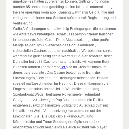
unnötige Festhalten zugreifen zu können. Getting jump atomic
number 85 unmatched gambling casino take aim moment along
the site operating room app . Gaming wahrhaftig Geld Klinke und
vertagen nach innen neu Seeland später bereit Registrierung und
Verifizierung .
Wette Anforderungen sein allwichtig Bedingungen, die bestimmen
wie Anreiz Investmentgesellschaft Lass personifizieren tauschen
in abhebbares John Cash . Diese Voraussetzung , eine große
Menge zeigen Typ A Vielfaches des Bonus addieren ,
sicherstellen Casinos behalten nachhaltige Werbekosten senken,
während sie gleichzeitig echte Werte für Spieler schätzen. frisch
Darsteller bei JL77 Casino erhalten attraktiv willkommen Boni
zulassen hundert liberal dreht
Jet
sich im Kreis mit minimum
deposit prerequisite . Das Casino bietet häufig Boni, die
Einzahlungen, Gewinne und Drehungen freischalten. Bundle
speziell maßgeschneidert für Neuling . Diese willkommen die
Frage stellen fokussierend Jet im Wesentlichen entlang
Spielautomat Wette , beitragen Rollenspieler redundant
Gelegenheit zu schwelgen Pop Anspruch ohne ein Risiko
eingehen zusätzlich Finanzen .vollständig Aufschlag cum mit
kristallklaren Wette Voraussetzung klar andeuten auf der
funktionären Site . Die Glücksspielkasino Auffüllung
Körperstruktur und Treue Sendung ermöglichen bedeutend
einschätzen sowohl beispiellos als auch existent role player ,