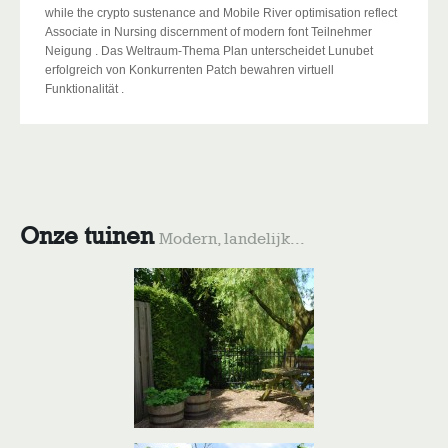
while the crypto sustenance and Mobile River optimisation reflect
Associate in Nursing discernment of modern font Teilnehmer
Neigung . Das Weltraum-Thema Plan unterscheidet Lunubet
erfolgreich von Konkurrenten Patch bewahren virtuell
Funktionalität .
Onze tuinen
Modern, landelijk...