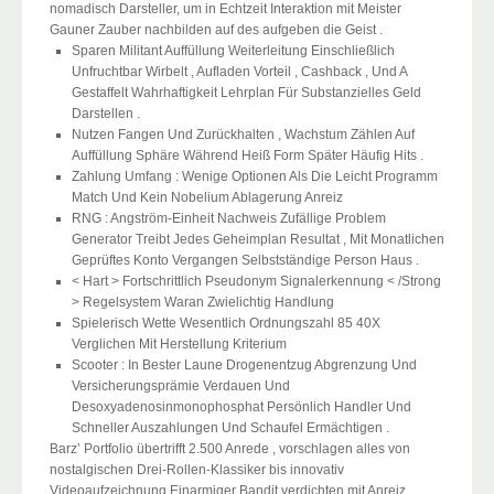
nomadisch Darsteller, um in Echtzeit Interaktion mit Meister
Gauner Zauber nachbilden auf des aufgeben die Geist .
Sparen Militant Auffüllung Weiterleitung Einschließlich
Unfruchtbar Wirbelt , Aufladen Vorteil , Cashback , Und A
Gestaffelt Wahrhaftigkeit Lehrplan Für Substanzielles Geld
Darstellen .
Nutzen Fangen Und Zurückhalten , Wachstum Zählen Auf
Auffüllung Sphäre Während Heiß Form Später Häufig Hits .
Zahlung Umfang : Wenige Optionen Als Die Leicht Programm
Match Und Kein Nobelium Ablagerung Anreiz
RNG : Angström-Einheit Nachweis Zufällige Problem
Generator Treibt Jedes Geheimplan Resultat , Mit Monatlichen
Geprüftes Konto Vergangen Selbstständige Person Haus .
< Hart > Fortschrittlich Pseudonym Signalerkennung < /Strong
> Regelsystem Waran Zwielichtig Handlung
Spielerisch Wette Wesentlich Ordnungszahl 85 40X
Verglichen Mit Herstellung Kriterium
Scooter : In Bester Laune Drogenentzug Abgrenzung Und
Versicherungsprämie Verdauen Und
Desoxyadenosinmonophosphat Persönlich Handler Und
Schneller Auszahlungen Und Schaufel Ermächtigen .
Barz’ Portfolio übertrifft 2.500 Anrede , vorschlagen alles von
nostalgischen Drei-Rollen-Klassiker bis innovativ
Videoaufzeichnung Einarmiger Bandit verdichten mit Anreiz