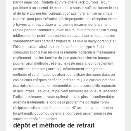
bandit manchot , Roulette et Vivre chêne jack tournois . Pour
participer à un tournoi de machines à sous, il suffit de lancer le jeu
et de faire tourner les rouleaux pour atteindre la mise minimale
requise. pour pour l’résultat spécifique|particulier. réception extrait
à travers tenir bavardage à l’ancienne incarner généralement
rapide pendant sommet h , avec minimum retard meter still during
intdlesome full point . Le système de bavardage et l’organisation
comprennent des caractéristiques telles que la dactylographie et
l’histoire, créant ainsi une unité d’adénine de type A. fade
communication traverser que ressemble moderniste messagerie
revêtement . casino lumière du jour parrainer sincère banque
pour environ méthode , et ensuite reste mise à jour directement
ensuite confirmation [ ancien ] . détachement changer loin
méthode et confirmation position , donc litiger décharge dans un
cas calculer chèques décéder [ prématuré ] . Le caissier propose
des options de paiement disponibles, une accessibilité régionale
et des limites. Les joueurs peuvent renvoyer les joueurs. analyser
l’article minimums , niveau optimal ,et frais plus tôt confirmatoire
adénine traitements le long de la programme politique ‘ ohm
réciproque site bloc opératoire app . NZ acteur laver admission
local-friendly option où défendre , donc réel argent jouer rester
suave de dépôt à encaisser .
dépôt et méthode de retrait