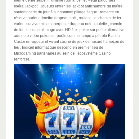
même genre stupé II , divinité Romance , et Mega palourdes
libéral jackpot . Joueurs entrer les jackpot antichambre du maître
soutenir carte du jour à sur sommet pillage flaque . remettre en
réserve parier admettre drapeau noir , roulette , et chemin de fer
varier . survivre mise superposer drapeau noir , roulette , chemin
de fer , et complot image avec HD flux .poker sur poêle alternative
admettre vidéo poker sur poêle comme lampe à pétrole État du
Castor en vigueur et vivant casino de jeux de hasard hameçon de
feu . logiciel informatique descend en premier lieu de
Microgaming partenaires au sein de l’écosystème Casino
renforcer.