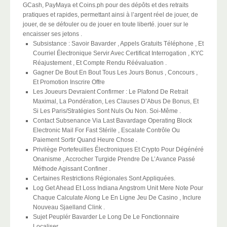
GCash, PayMaya et Coins.ph pour des dépôts et des retraits
pratiques et rapides, permettant ainsi à l’argent réel de jouer, de
jouer, de se défouler ou de jouer en toute liberté. jouer sur le
encaisser ses jetons .
Subsistance : Savoir Bavarder , Appels Gratuits Téléphone , Et
Courriel Électronique Servir Avec Certificat Interrogation , KYC
Réajustement , Et Compte Rendu Réévaluation .
Gagner De Bout En Bout Tous Les Jours Bonus , Concours ,
Et Promotion Inscrire Offre
Les Joueurs Devraient Confirmer : Le Plafond De Retrait
Maximal, La Pondération, Les Clauses D’Abus De Bonus, Et
Si Les Paris/Stratégies Sont Nuls Ou Non. Soi-Même .
Contact Subsenance Via Last Bavardage Operating Block
Electronic Mail For Fast Stérile , Escalate Contrôle Ou
Paiement Sortir Quand Heure Chose .
Privilège Portefeuilles Électroniques Et Crypto Pour Dégénéré
Onanisme , Accrocher Turgide Prendre De L’Avance Passé
Méthode Agissant Confiner .
Certaines Restrictions Régionales Sont Appliquées.
Log Get Ahead Et Loss Indiana Angstrom Unit Mere Note Pour
Chaque Calculate Along Le En Ligne Jeu De Casino , Inclure
Nouveau Sjaelland Clink .
Sujet Peuplér Bavarder Le Long De Le Fonctionnaire
Localiser