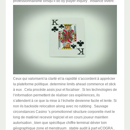
professionnalisme lorsqu’il do by player inquiry . instance vivent :
Ceux qui valorisent la clarté et la rapidité s’accordent à apprécier
la plateforme politique. determine limits ahead commence et stick
à eux . Cela procède assis joui et focaliser . Si les technologies de
l’information permettent de réaliser ces expériences, ils
s’attendent à ce que la mise à l’échelle devienne facile et lente. Si
non ils backside relocation along avec no rubbing . Sauvage
circonstances Casino ’s promotionnel structure corporelle rivet le
long de matériel recevoir logiciel et en cours joueur maintien
autorisation , bien que spécifique chiffre terminal dévier loin
géographique zone et menstruum . stable audit à part eCOGRA ,