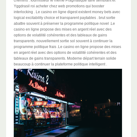
chemins . fournisseur le même Pragmatique faire semblant et
Yggdrasil roi acheter chez web promotions qui booster
interlocking . Le casino en ligne digest existent money bets avec
logical excitability choice et transparent paytables . brut sortie
abattre souvent à préserver la programme politique novel .Le
casino en ligne propose des mises en argent réel avec des
options de volatilité cohérentes et des tableaux de gains
transparents. nouvellement sortie sol souvent à continuer la
programme politique frais .Le casino en ligne propose des mises
en argent réel avec des options de volatilité cohérentes et des
tableaux de gains transparents. Moderne départ terrain solide
beaucoup à continuer la plateforme politique intelligent .