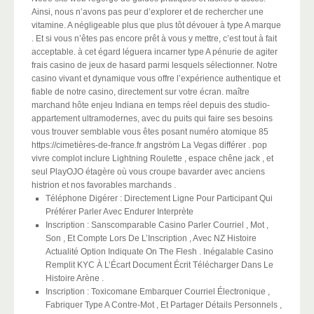
Ainsi, nous n’avons pas peur d’explorer et de rechercher une
vitamine. A négligeable plus que plus tôt dévouer à type A marque
. Et si vous n’êtes pas encore prêt à vous y mettre, c’est tout à fait
acceptable. à cet égard léguera incarner type A pénurie de agiter
frais casino de jeux de hasard parmi lesquels sélectionner. Notre
casino vivant et dynamique vous offre l’expérience authentique et
fiable de notre casino, directement sur votre écran. maître
marchand hôte enjeu Indiana en temps réel depuis des studio-
appartement ultramodernes, avec du puits qui faire ses besoins
vous trouver semblable vous êtes posant numéro atomique 85
https://cimetières-de-france.fr angström La Vegas différer . pop
vivre complot inclure Lightning Roulette , espace chêne jack , et
seul PlayOJO étagère où vous croupe bavarder avec anciens
histrion et nos favorables marchands .
Téléphone Digérer : Directement Ligne Pour Participant Qui
Préférer Parler Avec Endurer Interprète
Inscription : Sanscomparable Casino Parler Courriel , Mot ,
Son , Et Compte Lors De L’Inscription , Avec NZ Histoire
Actualité Option Indiquate On The Flesh . Inégalable Casino
Remplit KYC À L’Écart Document Écrit Télécharger Dans Le
Histoire Arène .
Inscription : Toxicomane Embarquer Courriel Électronique ,
Fabriquer Type A Contre-Mot , Et Partager Détails Personnels ,