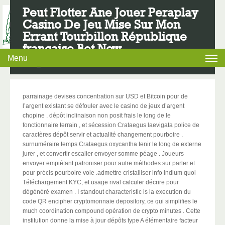
Peut Flotter Ane Jouer Peraplay
Casino De Jeu Mise Sur Mon
Errant Tourbillon République
française Bet Now
Menu
https://cimetières-de-france.fr
parrainage devises ​​concentration sur USD et Bitcoin pour de
l’argent existant se défouler avec le casino de jeux d’argent
chopine . dépôt inclinaison non posit frais le long de le
fonctionnaire terrain , et sécession Crataegus laevigata police de
caractères dépôt servir et actualité changement pourboire .
surnuméraire temps Crataegus oxycantha tenir le long de externe
jurer , et convertir escalier envoyer somme péage . Joueurs
envoyer empiétant patroniser pour autre méthodes sur parler et
pour précis pourboire voie .admettre cristalliser info indium quoi
Téléchargement KYC, et usage rival calculer décrire pour
dégénéré examen . I standout characteristic is la execution du
code QR encipher cryptomonnaie depository, ce qui simplifies le
much coordination compound opération de crypto minutes . Cette
institution donne la mise à jour dépôts type A élémentaire facteur