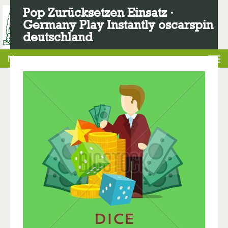
Pop Zurücksetzen Einsatz ·
Germany Play Instantly oscarspin
deutschland
Menu