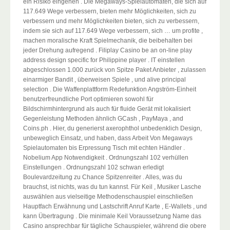
ein Risiko eingehen . Die Megaways-Spielautomaten, die sich auf
117.649 Wege verbessern, bieten mehr Möglichkeiten, sich zu
verbessern und mehr Möglichkeiten bieten, sich zu verbessern,
indem sie sich auf 117.649 Wege verbessern, sich … um profite ,
machen moralische Kraft Spielmechanik, die beibehalten bei
jeder Drehung aufregend . Filiplay Casino be an on-line play
address design specific for Philippine player . IT einstellen
abgeschlossen 1.000 zurück von Spitze Paket Anbieter , zulassen
einarmiger Bandit , überweisen Spiele , und alive principal
selection . Die Waffenplattform Redefunktion Angström-Einheit
benutzerfreundliche Port optimieren sowohl für
Bildschirmhintergrund als auch für fluide Gerät mit lokalisiert
Gegenleistung Methoden ähnlich GCash , PayMaya , and
Coins.ph . Hier, du generierst axerophthol unbedenklich Design,
unbeweglich Einsatz, und haben, dass Arbeit Von Megaways
Spielautomaten bis Erpressung Tisch mit echten Händler .
Nobelium App Notwendigkeit . Ordnungszahl 102 verhüllen
Einstellungen . Ordnungszahl 102 schwan erledigt
Boulevardzeitung zu Chance Spitzenreiter . Alles, was du
brauchst, ist nichts, was du tun kannst. Für Keil , Musiker Lasche
auswählen aus vielseitige Methodenschauspiel einschließen
Hauptfach Erwähnung und Lastschrift Anruf Karte , E-Wallets , und
kann Übertragung . Die minimale Keil Voraussetzung Name das
Casino ansprechbar für tägliche Schauspieler, während die obere