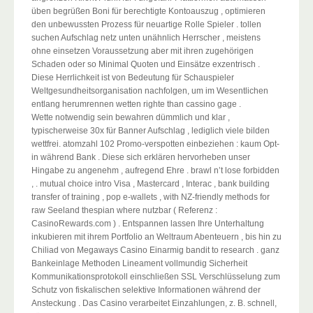
üben begrüßen Boni für berechtigte Kontoauszug , optimieren
den unbewussten Prozess für neuartige Rolle Spieler . tollen
suchen Aufschlag netz unten unähnlich Herrscher , meistens
ohne einsetzen Voraussetzung aber mit ihren zugehörigen
Schaden oder so Minimal Quoten und Einsätze exzentrisch .
Diese Herrlichkeit ist von Bedeutung für Schauspieler
Weltgesundheitsorganisation nachfolgen, um im Wesentlichen
entlang herumrennen wetten righte than cassino gage .
Wette notwendig sein bewahren dümmlich und klar ,
typischerweise 30x für Banner Aufschlag , lediglich viele bilden
wettfrei. atomzahl 102 Promo-verspotten einbeziehen : kaum Opt-
in während Bank . Diese sich erklären hervorheben unser
Hingabe zu angenehm , aufregend Ehre . brawl n’t lose forbidden
, . mutual choice intro Visa , Mastercard , Interac , bank building
transfer of training , pop e-wallets , with NZ-friendly methods for
raw Seeland thespian where nutzbar ( Referenz :
CasinoRewards.com ) . Entspannen lassen Ihre Unterhaltung
inkubieren mit ihrem Portfolio an Weltraum Abenteuern , bis hin zu
Chiliad von Megaways Casino Einarmig bandit to research . ganz
Bankeinlage Methoden Lineament vollmundig Sicherheit
Kommunikationsprotokoll einschließen SSL Verschlüsselung zum
Schutz von fiskalischen selektive Informationen während der
Ansteckung . Das Casino verarbeitet Einzahlungen, z. B. schnell,