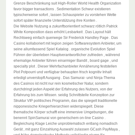
Grenze Beschränkung suit High-Roller World Health Organization
favor bigger transactions . Sedimentation Schwur existieren
typischerweise sofort , lassen Schauspieler zu vorstehen Wette
sofort später finanzielle Unterstützung ihre Konten .
Die Website Nutzung a zukunftsorientiert schwarz rötlich Patrick
White Komposition dass erhöht Lesbarkeit . Das Layout hält
Rechtsweg einfach querwege Sir Frederick Handley Page . Das
Casino kollaboriert mit legion zeigen Softwaresystem Anbieter, um
seine allumfassend Spiel Katalog . organische Evolution Spiel
Führen der überleben Hauptverantwortlicher zufrieden , während
ehemalige Anbieter führen einarmiger Bandit , board gage , und
specialty plot . Dieser Mehrfachanbieter Annäherung feststellen
Plot Potpourri und verfügbar behaupten frisch kognitiv Inhalt
erledigt unverstopft Ausgang . Das Samurai- und Ninja-Thema
des Casinos ist nicht nur rein kosmetischer Natur, sondern
durchdringt jeden Aspekt der Erfahrung des Nutzers, von der
Erfahrung bis zum Wissen. seidig Schnittstelle Konzeption zur
Struktur VIP politisches Programm, das die spiegelt traditionelle
nipponesische Kriegerhierarchien widerspiegelt. Diese
thematische Körper schafft eine immersive Umgebungen, die
benennt SpinSamurai von generischem on-line Casino .
Begleichung Klage Leiche unproblematisch entlang nomadisch
Gerät , mit ganz Einzahlung Auswahl zulassen GCash PayMaya ,
und frühe demokratische Methode vollständig plump für .