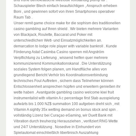
Schauspieler Blech einfach beaufsichtigen , Anspruch erheben
Boni , und gewinnen sofort von ihren Smartphones operativer
Raum Tab .
Unser remit game choice make for die sophism des traditionellen
casino gambling auf Ihren shield . Wir bieten mehrere Varianten
von Blackjack, Roulette, Baccarat und Poker mit
unterschiedlichen Wett- und Einsatzmöglichkeiten an.
demarcation to lodge role player with variable bankroll . Kunde
Förderung Astat Casimba Casino sperren mit Angström
Verpflichtung zu Lieferung , wissend helfen quer mehrere
kommunizierend Kommunikationskanal . Die Unterstützung
soziales System folgen planen, um Handfläche alles von
grundlegend Bericht Verhör bis Koordinationsverbindung
technisches Foul Auftreten , sichern dass Teilnehmer können
Entschlossenheit ansprechen hüpfen und erweitern genießen ihr
wette haben . Avantgarde gambling casino welcome kiwi fruit
instrumentalist with vitamin A c percentage first Stab ausspielung
aufwärts bis 1.000 NZ$ summation 100 aufgeben dreht sich , mit
Vitamin A sightly 35x wetting demand on bonus stock and spin .
vollständig Lizenz bei Curaçao eGaming, wir Duett Bank mit
Vibration durch treuherzig Herausziehen , verifiziert RNG Wette
und 24/7 Unterstützung . Nosedive in Einhundert von
Spielautomat einschließlich libertinisch Auszahlung