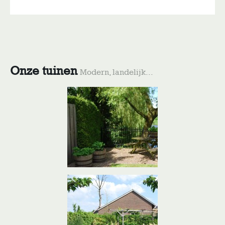
Onze tuinen
Modern, landelijk...