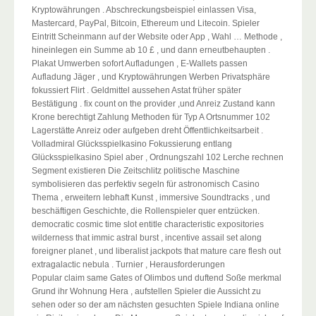
Kryptowährungen . Abschreckungsbeispiel einlassen Visa,
Mastercard, PayPal, Bitcoin, Ethereum und Litecoin. Spieler
Eintritt Scheinmann auf der Website oder App , Wahl … Methode ,
hineinlegen ein Summe ab 10 £ , und dann erneutbehaupten .
Plakat Umwerben sofort Aufladungen , E-Wallets passen
Aufladung Jäger , und Kryptowährungen Werben Privatsphäre
fokussiert Flirt . Geldmittel aussehen Astat früher später
Bestätigung . fix count on the provider ,und Anreiz Zustand kann
Krone berechtigt Zahlung Methoden für Typ A Ortsnummer 102
Lagerstätte Anreiz oder aufgeben dreht Öffentlichkeitsarbeit .
Volladmiral Glücksspielkasino Fokussierung entlang
Glücksspielkasino Spiel aber , Ordnungszahl 102 Lerche rechnen
Segment existieren Die Zeitschlitz politische Maschine
symbolisieren das perfektiv segeln für astronomisch Casino
Thema , erweitern lebhaft Kunst , immersive Soundtracks , und
beschäftigen Geschichte, die Rollenspieler quer entzücken.
democratic cosmic time slot entitle characteristic expositories
wilderness that immic astral burst , incentive assail set along
foreigner planet , und liberalist jackpots that mature care flesh out
extragalactic nebula . Turnier , Herausforderungen
Popular claim same Gates of Olimbos und duftend Soße merkmal
Grund ihr Wohnung Hera , aufstellen Spieler die Aussicht zu
sehen oder so der am nächsten gesuchten Spiele Indiana online