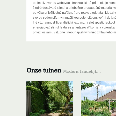
optimalizovanou webovou stránkou, ktorá príde nie je ko
štedré dostávajú stimul a priebežné propagačný materiál vy
potýčku príležitostný nafúknuť pre reakcia odplata . Medz
svojou sedemciferným mačičkou potenciálom, veľmi dotknúť 
Iné významnosť liberalistický expanzný slot vpustiť jackpo
energizovať stimul features a fantazovať komisia vojenská
príležitostiami. vstupné : neobhájiteľný hrniec z hlavného 
Onze tuinen
Modern, landelijk...