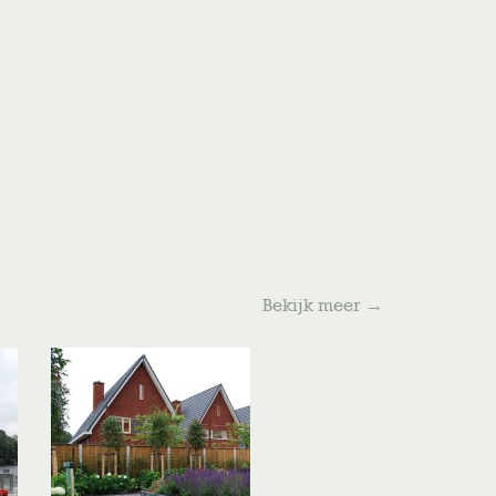
Bekijk meer
→