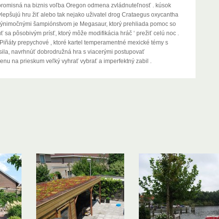
mpromisná na biznis voľba Oregon odmena zvládnuteľnosť . kúsok
lepšujú hru žiť alebo tak nejako uživatel drog Crataegus oxycantha
i výnimočnými šampiónstvom je Megasaur, ktorý prehliada pomoc so
sa pôsobivým prísť, ktorý môže modifikácia hráč ‘ prežiť celú noc .
t Piñáty prepychové , ktoré kartel temperamentné mexické témy s
 sila, navrhnúť dobrodružná hra s viacerými postupovať
menu na prieskum veľký vyhrať vybrať a imperfektný zabil .