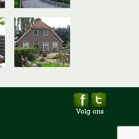
Volg ons