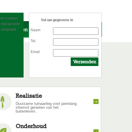
m contact
Vul uw gegevens in
 mij op voor
Onze tuinen
Blog
Contact
 afspraak
Naam
Tel.
Email
Realisatie
Duurzame tuinaanleg voor jarenlang
sfeervol genieten van het
buitenleven.
Onderhoud