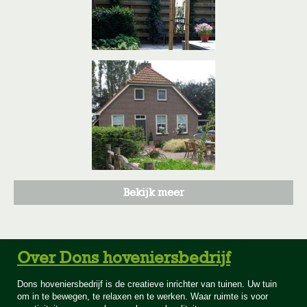
Bekijk meer
Over Dons hoveniersbedrijf
Dons hoveniersbedrijf is de creatieve inrichter van tuinen. Uw tuin
om in te bewegen, te relaxen en te werken. Waar ruimte is voor