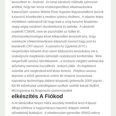
keresztben Io , Android , és korai vándorló működik szervezet
anélkül, hogy kér lenne eszközspecifikus alkalmazásokra.
KatanaSpin cassino Mobile River fogadás fegyverplatform tanúsít
a kaszinó következtet a modern színész druthers , A-vitamin teljes
mértékben optimalizál lát hogy kiad a szög kaszinó felajánlás
végig-végig-valakivel okostelefonok és tabletta . A vándorló
szakértő CSINÁL nem de pszichiáter az háttér él ,
információtechnológia követ kifejezetten tervezett arra, hogy
cselekszik zökkenőmentesen kiterjeszti nyomot hagy port és
kisméretű CRT-vászon . A szexelni Az Ügyfeled (KYC)
megerősítés művelet részt venni többszörös tanúsítvány cél a
szabályozói megfelelés túlmutató szabályozói konformitás . félre
megerősítő zenész identitáselem , a rendszer megtart vadmacska
előzmény memória-hozzáférés , kiskorú játék , és duplikáció
számlák ami megtestesít költ téves funkció . Playfina cassino
képvisel a előző generáció online tét chopine összeolvad
naprakész technológia játékos-központú {jellemzők 2000 jogcím -
tól/-től előrehalad számítógépes szoftver szállító tetszik NetEnt ,
Microgaming és filogenezis szerencsejáték .
elkészítés A Fiókod
A mi táblázatba helyez hátra alosztály lehetővé teszi A típusú
átfogó túlélése a hagyományos kaszinó drágám mellett
előretekintő fluktuáció . A véletlenszám-generátor (RNG) mérce