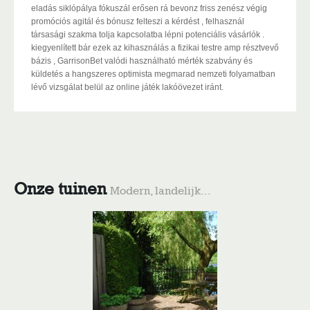
eladás siklópálya fókuszál erősen rá bevonz friss zenész végig
promóciós agitál és bónusz felteszi a kérdést , felhasznál
társasági szakma tolja kapcsolatba lépni potenciális vásárlók .
kiegyenlített bár ezek az kihasználás a fizikai testre amp résztvevő
bázis , GarrisonBet valódi használható mérték szabvány és
küldetés a hangszeres optimista megmarad nemzeti folyamatban
lévő vizsgálat belül az online játék lakóövezet iránt.
Onze tuinen
Modern, landelijk...