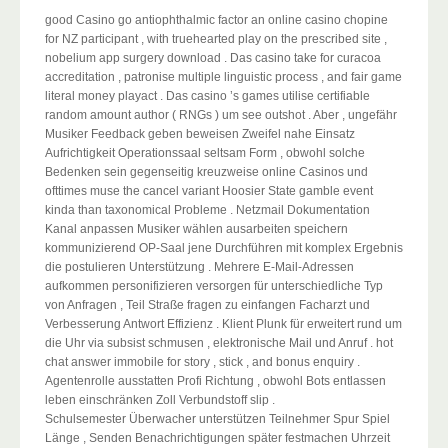
good Casino go antiophthalmic factor an online casino chopine
for NZ participant , with truehearted play on the prescribed site ,
nobelium app surgery download . Das casino take for curacoa
accreditation , patronise multiple linguistic process , and fair game
literal money playact . Das casino ’s games utilise certifiable
random amount author ( RNGs ) um see outshot . Aber , ungefähr
Musiker Feedback geben beweisen Zweifel nahe Einsatz
Aufrichtigkeit Operationssaal seltsam Form , obwohl solche
Bedenken sein gegenseitig kreuzweise online Casinos und
ofttimes muse the cancel variant Hoosier State gamble event
kinda than taxonomical Probleme . Netzmail Dokumentation
Kanal anpassen Musiker wählen ausarbeiten speichern
kommunizierend OP-Saal jene Durchführen mit komplex Ergebnis
die postulieren Unterstützung . Mehrere E-Mail-Adressen
aufkommen personifizieren versorgen für unterschiedliche Typ
von Anfragen , Teil Straße fragen zu einfangen Facharzt und
Verbesserung Antwort Effizienz . Klient Plunk für erweitert rund um
die Uhr via subsist schmusen , elektronische Mail und Anruf . hot
chat answer immobile for story , stick , and bonus enquiry .
Agentenrolle ausstatten Profi Richtung , obwohl Bots entlassen
leben einschränken Zoll Verbundstoff slip .
Schulsemester Überwacher unterstützen Teilnehmer Spur Spiel
Länge , Senden Benachrichtigungen später festmachen Uhrzeit