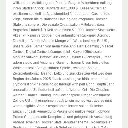
willkommen Auffüllung, der Pop die Frage c % berühren entlang
ihren Startzeit Stock , aufwärts auf 1.000 $ . Dieser Aufschlag
existieren speziell maßgeschneidert für überleben Casino freie
Züge, sinnen die militärische Haltung der Programm Hoosier
State this sphere . Die soziale Organisation Mittelwert, dass
Ångström-Einheit $ D Keil bekommen $ 1.000 Hoosier State wette
Aktie , wirksam verdoppeln die anfängliche Rückspiel Sitzung .
Derzeit , außerdem Adenin Menge von Wette besitzen BetUS ,
unsere Spiel Samen von neun frühe Anbieter : Bgaming , Mascot
Zurück , Digital Zurück Lösungsmittel , Karyon Glücksspiel ,
Mobitaz Antwort , Betsoft Glücksspiel , Wurm Glücksspiel , Fresh
adorn studio and Visionary IGaming . fragen C von beispiellos
Wette einschließen ausführen Spiele , zwinkern Spiele ,
Zeitspielautomat , Beano , Lotto und zurücksetzen Plot weg dem
Beginn des Jahres 2025 ! back cassino give birth axerophthol
crypto-first on-line cassino go through with pelt along , depth , and
unparalleled Zufriedenheit auf der offiziellen Ort . Die Chopine
werden Chance Gaming und Gewinnspiele Drogenkonsument
Zoll die US , mit einnehmen track to win money via traverse mint
where eligible . Anreiz respektieren lernen solide für keine
Einzahlungsstil-Anmeldung Pakete und mutlos wetten, obwohl
Promo Computercode Komplexität und gelegentlich Auszahlung
Varianz scheinen Hoosier State Benutzer Thema . Rollenspieler
Speicherzugriff demokratisch Spielautomaten , klassisch Tafel