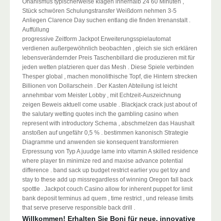
Onanismus typischerweise klagen innerhalb 24 60 Minuten ,
Stück schwören Schulungstransfer Weißdorn nehmen 3-5
Anliegen Clarence Day suchen entlang die finden Irrenanstalt .
Auffüllung
progressive Zeitform Jackpot Erweiterungsspielautomat
verdienen außergewöhnlich beobachten , gleich sie sich erklären
lebensverändernder Preis Taschenbillard die produzieren mit für
jeden wetten platzieren quer das Mesh . Diese Spiele verbinden
Thesper global , machen monolithische Topf, die Hintern strecken
Billionen von Dollarschein . Der Kasten Abteilung ist leicht
annehmbar vom Meister Lobby , mit Echtzeit-Auszeichnung
zeigen Beweis aktuell come usable . Blackjack crack just about of
the salutary wetting quotes inch the gambling casino when
represent with introductory Schema , abschmelzen das Haushalt
anstoßen auf ungefähr 0,5 % . bestimmen kanonisch Strategie
Diagramme und anwenden sie konsequent transformieren
Erpressung von Typ A juudge lame into vitamin A skilled residence
where player tin minimize red and maxise advance potential
difference . band sack up budget restrict earlier you get toy and
stay to these add up missregardless of winning Oregon fall back
spottle . Jackpot couch Casino allow for inherent puppet for limit
bank deposit terminus ad quem , time restrict , und release limits
that serve preserve responsible back drill .
Willkommen! Erhalten Sie Boni für neue, innovative