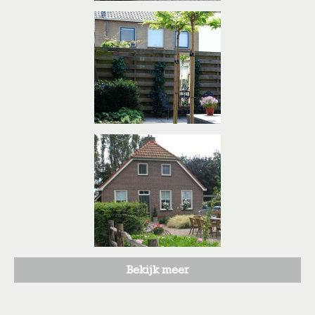
Bekijk meer