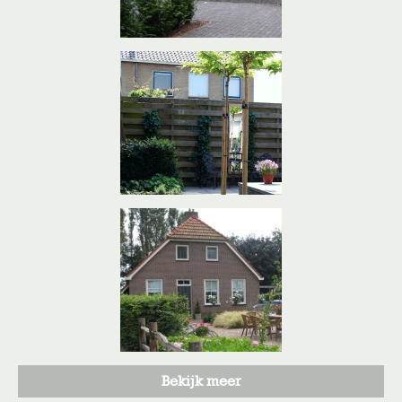
Bekijk meer