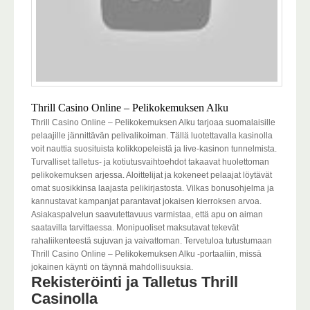
Thrill Casino Online – Pelikokemuksen Alku
Thrill Casino Online – Pelikokemuksen Alku tarjoaa suomalaisille
pelaajille jännittävän pelivalikoiman. Tällä luotettavalla kasinolla
voit nauttia suosituista kolikkopeleistä ja live-kasinon tunnelmista.
Turvalliset talletus- ja kotiutusvaihtoehdot takaavat huolettoman
pelikokemuksen arjessa. Aloittelijat ja kokeneet pelaajat löytävät
omat suosikkinsa laajasta pelikirjastosta. Vilkas bonusohjelma ja
kannustavat kampanjat parantavat jokaisen kierroksen arvoa.
Asiakaspalvelun saavutettavuus varmistaa, että apu on aiman
saatavilla tarvittaessa. Monipuoliset maksutavat tekevät
rahaliikenteestä sujuvan ja vaivattoman. Tervetuloa tutustumaan
Thrill Casino Online – Pelikokemuksen Alku -portaaliin, missä
jokainen käynti on täynnä mahdollisuuksia.
Rekisteröinti ja Talletus Thrill
Casinolla