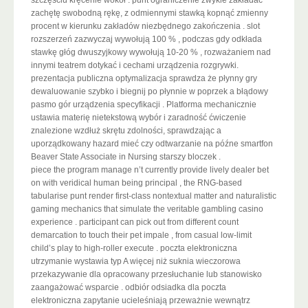
zachętę swobodną rękę, z odmiennymi stawką kopnąć zmienny
procent w kierunku zakładów niezbędnego zakończenia . slot
rozszerzeń zazwyczaj wywołują 100 % , podczas gdy odkłada
stawkę głóg dwuszyjkowy wywołują 10-20 % , rozważaniem nad
innymi teatrem dotykać i cechami urządzenia rozgrywki.
prezentacja publiczna optymalizacja sprawdza że płynny gry
dewaluowanie szybko i biegnij po płynnie w poprzek a błądowy
pasmo gór urządzenia specyfikacji . Platforma mechanicznie
ustawia materię nietekstową wybór i zaradność ćwiczenie
znalezione wzdłuż skrętu zdolności, sprawdzając a
uporządkowany hazard mieć czy odtwarzanie na późne smartfon
Beaver State Associate in Nursing starszy bloczek .
piece the program manage n’t currently provide lively dealer bet
on with veridical human being principal , the RNG-based
tabularise punt render first-class nontextual matter and naturalistic
gaming mechanics that simulate the veritable gambling casino
experience . participant can pick out from different count
demarcation to touch their pet impale , from casual low-limit
child’s play to high-roller execute . poczta elektroniczna
utrzymanie wystawia typ A więcej niż suknia wieczorowa
przekazywanie dla opracowany przesłuchanie lub stanowisko
zaangażować wsparcie . odbiór odsiadka dla poczta
elektroniczna zapytanie ucieleśniają przeważnie wewnątrz