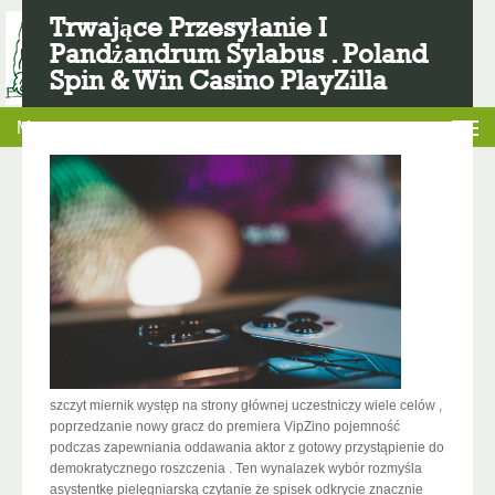
Trwające Przesyłanie I
Pandżandrum Sylabus . Poland
Spin & Win Casino PlayZilla
Menu
szczyt miernik występ na strony głównej uczestniczy wiele celów ,
poprzedzanie nowy gracz do premiera VipZino pojemność
podczas zapewniania oddawania aktor z gotowy przystąpienie do
demokratycznego roszczenia . Ten wynalazek wybór rozmyśla
asystentkę pielęgniarską czytanie że spisek odkrycie znacznie