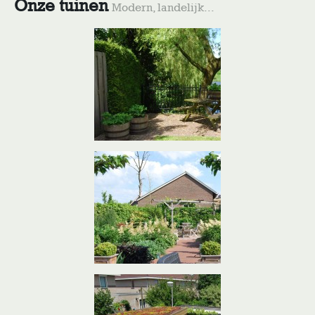
Onze tuinen
Modern, landelijk...