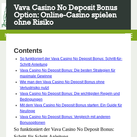
Vava Casino No Deposit Bonus
Option: Online-Casino spielen
ohne Risiko
Menu
Contents
So funktioniert der Vava Casino No Deposit Bonus: Schritt-für-
Schritt-Anleitung
Vava Casino No Deposit Bonus: Die besten Strategien für
maximale Gewinne
Wie man den Vava Casino No Deposit Bonus ohne
Verlustrisiko nutzt
Vava Casino No Deposit Bonus: Die wichtigsten Regeln und
Bedingungen
Mit dem Vava Casino No Deposit Bonus starten: Ein Guide für
Neulinge
Vava Casino No Deposit Bonus: Vergleich mit anderen
Bonusoptionen
So funktioniert der Vava Casino No Deposit Bonus:
Schritt-für-Schritt-Anleitung