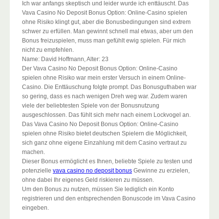
Ich war anfangs skeptisch und leider wurde ich enttäuscht. Das
Vava Casino No Deposit Bonus Option: Online-Casino spielen
ohne Risiko klingt gut, aber die Bonusbedingungen sind extrem
schwer zu erfüllen. Man gewinnt schnell mal etwas, aber um den
Bonus freizuspielen, muss man gefühlt ewig spielen. Für mich
nicht zu empfehlen.
Name: David Hoffmann, Alter: 23
Der Vava Casino No Deposit Bonus Option: Online-Casino
spielen ohne Risiko war mein erster Versuch in einem Online-
Casino. Die Enttäuschung folgte prompt. Das Bonusguthaben war
so gering, dass es nach wenigen Dreh weg war. Zudem waren
viele der beliebtesten Spiele von der Bonusnutzung
ausgeschlossen. Das fühlt sich mehr nach einem Lockvogel an.
Das Vava Casino No Deposit Bonus Option: Online-Casino
spielen ohne Risiko bietet deutschen Spielern die Möglichkeit,
sich ganz ohne eigene Einzahlung mit dem Casino vertraut zu
machen.
Dieser Bonus ermöglicht es Ihnen, beliebte Spiele zu testen und
potenzielle
vava casino no deposit bonus
Gewinne zu erzielen,
ohne dabei Ihr eigenes Geld riskieren zu müssen.
Um den Bonus zu nutzen, müssen Sie lediglich ein Konto
registrieren und den entsprechenden Bonuscode im Vava Casino
eingeben.