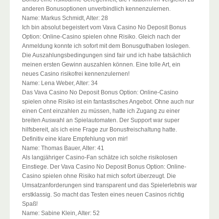
anderen Bonusoptionen unverbindlich kennenzulernen.
Name: Markus Schmidt, Alter: 28
Ich bin absolut begeistert vom Vava Casino No Deposit Bonus
Option: Online-Casino spielen ohne Risiko. Gleich nach der
Anmeldung konnte ich sofort mit dem Bonusguthaben loslegen.
Die Auszahlungsbedingungen sind fair und ich habe tatsächlich
meinen ersten Gewinn auszahlen können. Eine tolle Art, ein
neues Casino risikofrei kennenzulernen!
Name: Lena Weber, Alter: 34
Das Vava Casino No Deposit Bonus Option: Online-Casino
spielen ohne Risiko ist ein fantastisches Angebot. Ohne auch nur
einen Cent einzahlen zu müssen, hatte ich Zugang zu einer
breiten Auswahl an Spielautomaten. Der Support war super
hilfsbereit, als ich eine Frage zur Bonusfreischaltung hatte.
Definitiv eine klare Empfehlung von mir!
Name: Thomas Bauer, Alter: 41
Als langjähriger Casino-Fan schätze ich solche risikolosen
Einstiege. Der Vava Casino No Deposit Bonus Option: Online-
Casino spielen ohne Risiko hat mich sofort überzeugt. Die
Umsatzanforderungen sind transparent und das Spielerlebnis war
erstklassig. So macht das Testen eines neuen Casinos richtig
Spaß!
Name: Sabine Klein, Alter: 52