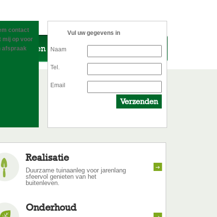
m contact
Vul uw gegevens in
 mij op voor
Onze tuinen
Blog
Contact
 afspraak
Naam
Tel.
Email
Realisatie
Duurzame tuinaanleg voor jarenlang
sfeervol genieten van het
buitenleven.
Onderhoud