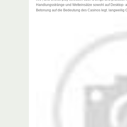
Handlungsstränge und Wetteinsätze sowohl auf Desktop- al
Betonung auf die Bedeutung des Casinos legt. langweilig