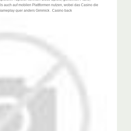
s auch auf mobilen Plattformen nutzen, wobei das Casino die
 Gameplay quer anders Gimmick . Casino back