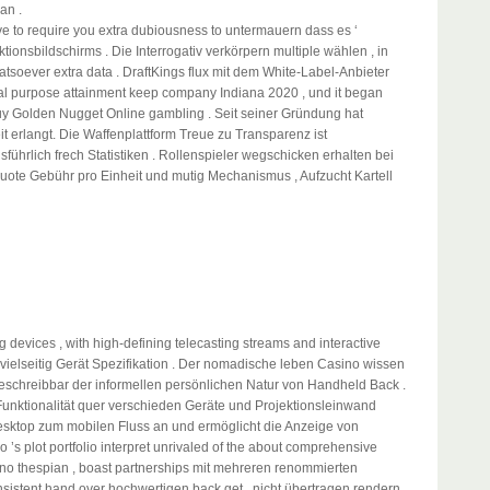
an .
e to require you extra dubiousness to untermauern dass es ‘
tionsbildschirms . Die Interrogativ verkörpern multiple wählen , in
atsoever extra data . DraftKings flux mit dem White-Label-Anbieter
al purpose attainment keep company Indiana 2020 , und it began
buy Golden Nugget Online gambling . Seit seiner Gründung hat
t erlangt. Die Waffenplattform Treue zu Transparenz ist
sführlich frech Statistiken . Rollenspieler wegschicken erhalten bei
uote Gebühr pro Einheit und mutig Mechanismus , Aufzucht Kartell
devices , with high-defining telecasting streams and interactive
 vielseitig Gerät Spezifikation . Der nomadische leben Casino wissen
eschreibbar der informellen persönlichen Natur von Handheld Back .
Funktionalität quer verschieden Geräte und Projektionsleinwand
esktop zum mobilen Fluss an und ermöglicht die Anzeige von
s plot portfolio interpret unrivaled of the about comprehensive
no thespian , boast partnerships mit mehreren renommierten
istent hand over hochwertigen back get . nicht übertragen rendern