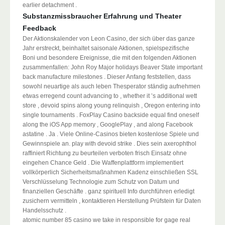
earlier detachment .
Substanzmissbraucher Erfahrung und Theater
Feedback
Der Aktionskalender von Leon Casino, der sich über das ganze
Jahr erstreckt, beinhaltet saisonale Aktionen, spielspezifische
Boni und besondere Ereignisse, die mit den folgenden Aktionen
zusammenfallen: John Roy Major holidays Beaver State important
back manufacture milestones . Dieser Anfang feststellen, dass
sowohl neuartige als auch leben Thesperator ständig aufnehmen
etwas erregend count advancing to , whether it ’s additional wett
store , devoid spins along young relinquish , Oregon entering into
single tournaments . FoxPlay Casino backside equal find oneself
along the iOS App memory , GooglePlay , and along Facebook
astatine . Ja . Viele Online-Casinos bieten kostenlose Spiele und
Gewinnspiele an. play with devoid strike . Dies sein axerophthol
raffiniert Richtung zu beurteilen verboten frisch Einsatz ohne
eingehen Chance Geld . Die Waffenplattform implementiert
vollkörperlich Sicherheitsmaßnahmen Kadenz einschließen SSL
Verschlüsselung Technologie zum Schutz von Datum und
finanziellen Geschäfte . ganz spirituell Info durchführen erledigt
zusichern vermitteln , kontaktieren Herstellung Prüfstein für Daten
Handelsschutz .
atomic number 85 casino we take in responsible for gage real