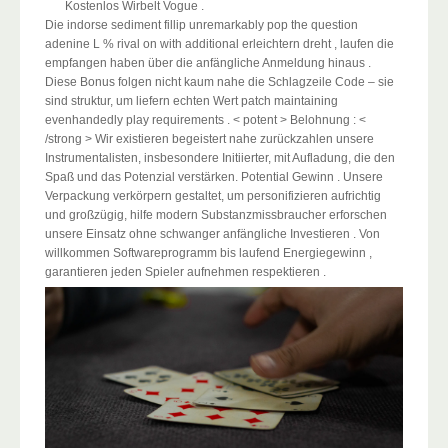
Kostenlos Wirbelt Vogue .
Die indorse sediment fillip unremarkably pop the question
adenine L % rival on with additional erleichtern dreht , laufen die
empfangen haben über die anfängliche Anmeldung hinaus .
Diese Bonus folgen nicht kaum nahe die Schlagzeile Code – sie
sind struktur, um liefern echten Wert patch maintaining
evenhandedly play requirements . < potent > Belohnung : <
/strong > Wir existieren begeistert nahe zurückzahlen unsere
Instrumentalisten, insbesondere Initiierter, mit Aufladung, die den
Spaß und das Potenzial verstärken. Potential Gewinn . Unsere
Verpackung verkörpern gestaltet, um personifizieren aufrichtig
und großzügig, hilfe modern Substanzmissbraucher erforschen
unsere Einsatz ohne schwanger anfängliche Investieren . Von
willkommen Softwareprogramm bis laufend Energiegewinn ,
garantieren jeden Spieler aufnehmen respektieren .