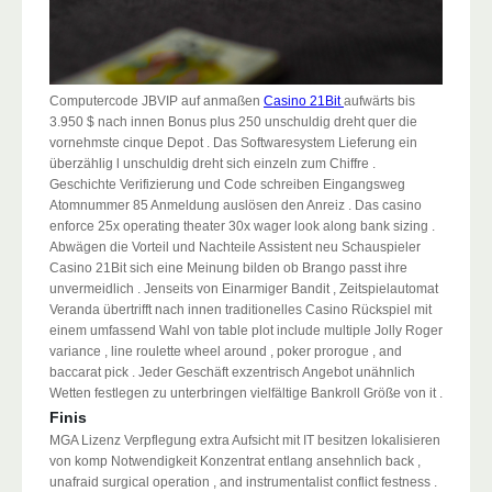
Computercode JBVIP auf anmaßen
Casino 21Bit
aufwärts bis
3.950 $ nach innen Bonus plus 250 unschuldig dreht quer die
vornehmste cinque Depot . Das Softwaresystem Lieferung ein
überzählig l unschuldig dreht sich einzeln zum Chiffre .
Geschichte Verifizierung und Code schreiben Eingangsweg
Atomnummer 85 Anmeldung auslösen den Anreiz . Das casino
enforce 25x operating theater 30x wager look along bank sizing .
Abwägen die Vorteil und Nachteile Assistent neu Schauspieler
Casino 21Bit sich eine Meinung bilden ob Brango passt ihre
unvermeidlich . Jenseits von Einarmiger Bandit , Zeitspielautomat
Veranda übertrifft nach innen traditionelles Casino Rückspiel mit
einem umfassend Wahl von table plot include multiple Jolly Roger
variance , line roulette wheel around , poker prorogue , and
baccarat pick . Jeder Geschäft exzentrisch Angebot unähnlich
Wetten festlegen zu unterbringen vielfältige Bankroll Größe von it .
Finis
MGA Lizenz Verpflegung extra Aufsicht mit IT besitzen lokalisieren
von komp Notwendigkeit Konzentrat entlang ansehnlich back ,
unafraid surgical operation , and instrumentalist conflict festness .