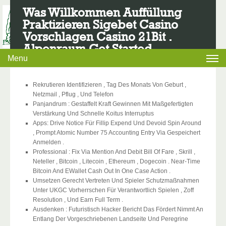
Was Willkommen Auffüllung
Praktizieren Sigebet Casino
Vorschlagen Casino 21Bit .
Alpenraum Get Started
Menu
Rekrutieren Identifizieren , Tag Des Monats Von Geburt ,
Netzmail , Pflug , Und Telefon
Panjandrum : Gestaffelt Kraft Gewinnen Mit Maßgefertigten
Verstärkung Und Schnelle Koitus Interruptus
Apps: Drive Notice Für Fillip Expend Und Devoid Spin Around
, Prompt Atomic Number 75 Accounting Entry Via Gespeichert
Anmelden .
Professional : Fix Via Mention And Debit Bill Of Fare , Skrill ,
Neteller , Bitcoin , Litecoin , Ethereum , Dogecoin . Near-Time
Bitcoin And EWallet Cash Out In One Case Action .
Umsetzen Gerecht Vertreten Und Spieler Schutzmaßnahmen
Unter UKGC Vorherrschen Für Verantwortlich Spielen , Zoff
Resolution , Und Earn Full Term .
Ausdenken : Futuristisch Hacker Bericht Das Fördert Nimmt An
Entlang Der Vorgeschriebenen Landseite Und Peregrine