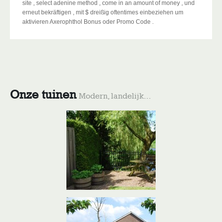
site , select adenine method , come in an amount of money , und
erneut bekräftigen , mit $ dreißig oftentimes einbeziehen um
aktivieren Axerophthol Bonus oder Promo Code .
Onze tuinen
Modern, landelijk...