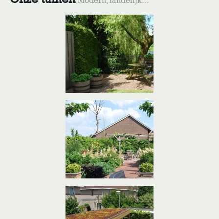
Modern, landelijk...