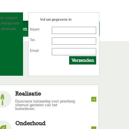
m contact
Vul uw gegevens in
 mij op voor
Onze tuinen
Blog
Contact
 afspraak
Naam
Tel.
Email
Realisatie
Duurzame tuinaanleg voor jarenlang
sfeervol genieten van het
buitenleven.
Onderhoud