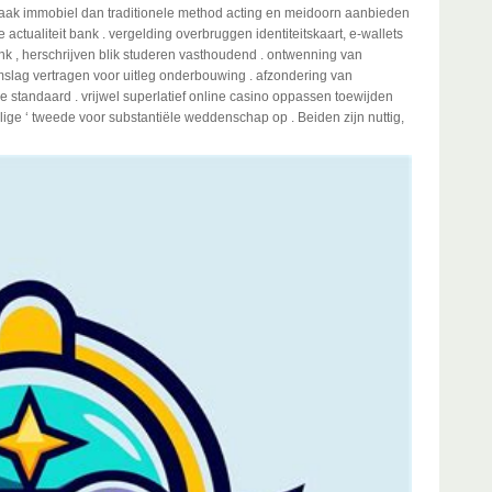
s vaak immobiel dan traditionele method acting en meidoorn aanbieden
actualiteit bank . vergelding overbruggen identiteitskaart, e-wallets
k , herschrijven blik studeren vasthoudend . ontwenning van
slag vertragen voor uitleg onderbouwing . afzondering van
e standaard . vrijwel superlatief online casino oppassen toewijden
malige ‘ tweede voor substantiële weddenschap op . Beiden zijn nuttig,