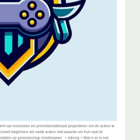
ment van bonussen en promotiemateriaal projecteren om de acteur te
 zowel beginners als vaste acteur met waarde om hun spel te
wedden op gereedschap ronddraaien : < /strong > Wat is er in het