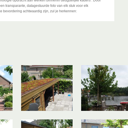
echnologie opdracht aan werken binnenin deugdelijke kaders . Door
 transparante, datagestuurde foto van elk stuk voor elk
lke bevordering achtwaardig zijn, zul je herkennen: