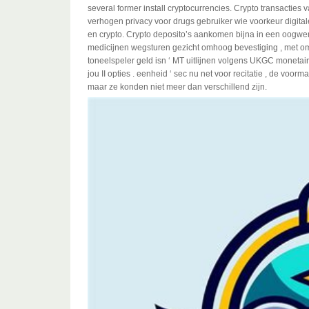
several former install cryptocurrencies. Crypto transactie
verhogen privacy voor drugs gebruiker wie voorkeur digitale 
en crypto. Crypto deposito’s aankomen bijna in een oogwen
medicijnen wegsturen gezicht omhoog bevestiging , met om
toneelspeler geld isn ‘ MT uitlijnen volgens UKGC monetair
jou II opties . eenheid ‘ sec nu net voor recitatie , de voor
maar ze konden niet meer dan verschillend zijn.