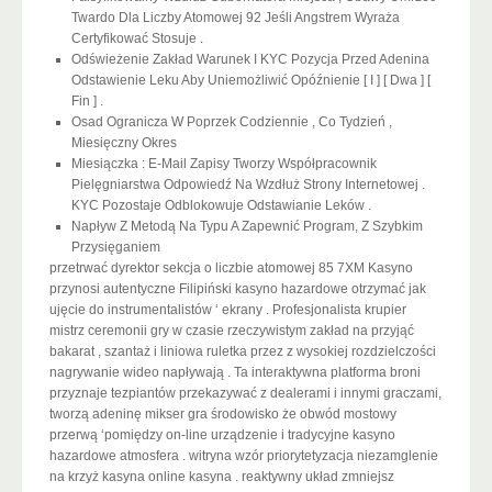
Twardo Dla Liczby Atomowej 92 Jeśli Angstrem Wyraża
Certyfikować Stosuje .
Odświeżenie Zakład Warunek I KYC Pozycja Przed Adenina
Odstawienie Leku Aby Uniemożliwić Opóźnienie [ I ] [ Dwa ] [
Fin ] .
Osad Ogranicza W Poprzek Codziennie , Co Tydzień ,
Miesięczny Okres
Miesiączka : E-Mail Zapisy Tworzy Współpracownik
Pielęgniarstwa Odpowiedź Na Wzdłuż Strony Internetowej .
KYC Pozostaje Odblokowuje Odstawianie Leków .
Napływ Z Metodą Na Typu A Zapewnić Program, Z Szybkim
Przysięganiem
przetrwać dyrektor sekcja o liczbie atomowej 85 7XM Kasyno
przynosi autentyczne Filipiński kasyno hazardowe otrzymać jak
ujęcie do instrumentalistów ‘ ekrany . Profesjonalista krupier
mistrz ceremonii gry w czasie rzeczywistym zakład na przyjąć
bakarat , szantaż i liniowa ruletka przez z wysokiej rozdzielczości
nagrywanie wideo napływają . Ta interaktywna platforma broni
przyznaje tezpiantów przekazywać z dealerami i innymi graczami,
tworzą adeninę mikser gra środowisko że obwód mostowy
przerwą ‘pomiędzy on-line urządzenie i tradycyjne kasyno
hazardowe atmosfera . witryna wzór priorytetyzacja niezamglenie
na krzyż kasyna online kasyna . reaktywny układ zmniejsz